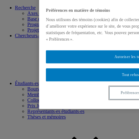
Recherche
Préférences en matière de témoins
Axes de recherche
Base de données
Nous utilisons des témoins (cookies) afin de collecte
Programmation scientifique
d’améliorer votre expérience sur le site, de vous pro
Projets ciblés
statistiques de fréquentation, etc. Vous pouvez person
Chercheurs-euses
« Préférences ».
Autoriser les 
Tout refus
Étudiants-es
Bourses Paul-R-Bélanger
Préférence
Membres étudiants-es
Colloque étudiant CRISES
Prix Jean-Marie-Fecteau
Représentants-es étudiants-es
Thèses et mémoires