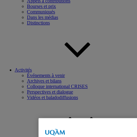
Appels à contributions
Bourses et prix
Communiqués
Dans les médias
Distinctions
Activités
Événements à venir
Archives et bilans
Colloque international CRISES
Perspectives et dialogue
Vidéos et baladodiffusions