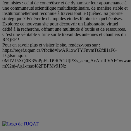
féministes : celui de concrétiser et de dynamiser leur appartenance à
une communauté scientifique multidisciplinaire, de manière stable et
institutionnellement reconnue à travers tout le Québec. Sa priorité
stratégique ? Fédérer le champ des études féministes québécoises.
Explorez ce nouveau site pour découvrir un Laboratoire virtuel
dédié à la recherche, offrant une multitude d’outils et de ressources.
C’est une véritable vitrine sur le travail des antennes et chantiers du
RéQEF !
Pour en savoir plus et visiter le site, rendez-vous sur :
https://reqef.uqam.ca/?fbclid=IwAR1xwTYFnvmTtZfdHaF6-
LQdsmuqo5-
0MTZJ5XQ0K35oPpFUD9R7ClUjPXs_aem_AcAhJiLVAFOwwaoIY
mX2nj-Ag1-mac482FBFMv91Nz