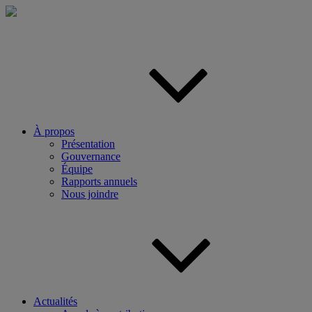
Aller
au
contenu
principal
À propos
Présentation
Gouvernance
Équipe
Rapports annuels
Nous joindre
Actualités