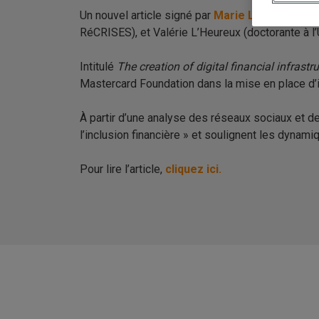
Un nouvel article signé par
Marie Langevin
(pro
RéCRISES), et Valérie L’Heureux (doctorante à l’
Intitulé
The creation of digital financial infrast
Mastercard Foundation dans la mise en place d’in
À partir d’une analyse des réseaux sociaux et de
l’inclusion financière » et soulignent les dyna
Pour lire l’article,
cliquez ici.