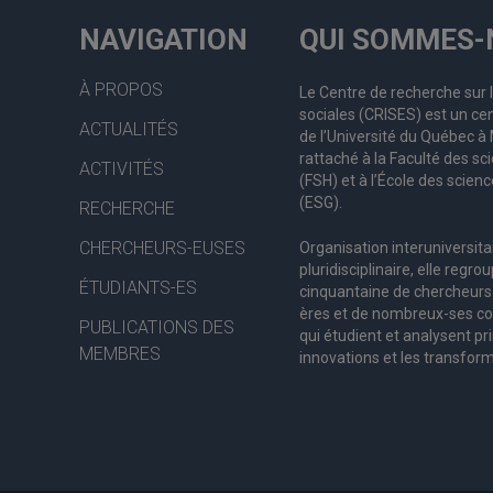
NAVIGATION
QUI SOMMES-
À PROPOS
Le Centre de recherche sur 
sociales (CRISES) est un cen
ACTUALITÉS
de l’Université du Québec 
rattaché à la Faculté des s
ACTIVITÉS
(FSH) et à l’École des scienc
(ESG).
RECHERCHE
CHERCHEURS-EUSES
Organisation interuniversita
pluridisciplinaire, elle regro
ÉTUDIANTS-ES
c
inquantaine
de
chercheurs
ères
et de nombreux
-ses
co
PUBLICATIONS DES
qui étudient et analysent pr
MEMBRES
innovations et les transform