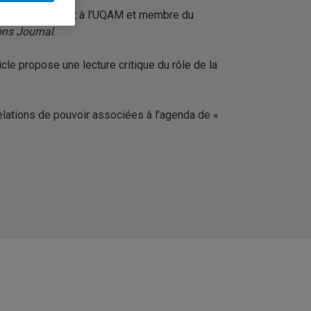
dinal (doctorant à l’UQAM et membre du
ons
Journal
.
ticle propose une lecture critique du rôle de la
relations de pouvoir associées à l’agenda de «