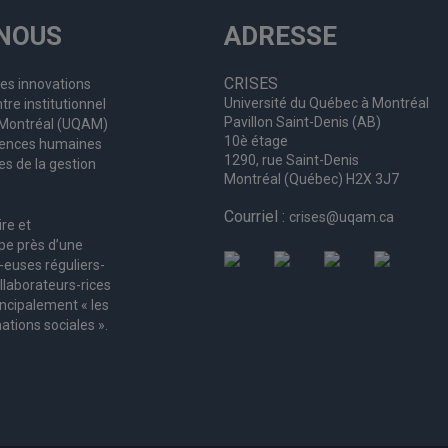
NOUS
ADRESSE
CRISES
les innovations
Université du Québec à Montréal
tre institutionnel
Pavillon Saint-Denis (AB)
à Montréal (UQAM)
10è étage
ciences humaines
1290, rue Saint-Denis
es de la gestion
Montréal (Québec) H2X 3J7
Courriel :
crises@uqam.ca
ire et
upe
près d’
une
-euses
réguliers
-
llaborateurs
-rices
incipalement « les
ations sociales ».