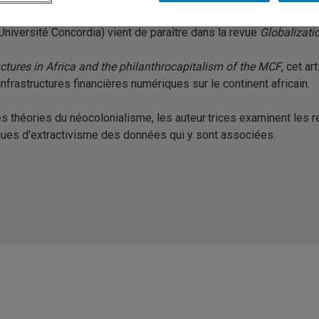
fesseure à l’UQAM et membre du CRISES), Pierre-Alexandre Car
Université Concordia) vient de paraître dans la revue
Globalizati
ructures in Africa and the philanthrocapitalism of the MCF
, cet ar
frastructures financières numériques sur le continent africain.
s théories du néocolonialisme, les auteur·trices examinent les 
miques d’extractivisme des données qui y sont associées.