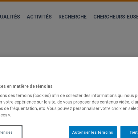
UALITÉS
ACTIVITÉS
RECHERCHE
CHERCHEURS-EUS
ces en matière de témoins
sons des témoins (cookies) afin de collecter des informations qui nous 
r votre expérience sur le site, de vous proposer des contenus vidéo, d’a
es de fréquentation, etc. Vous pouvez personnaliser votre choix en séle
RASTRUCTURES FINANCIÈRES NUMÉRI
ces ».
AFRIQUE
érences
Autoriser les témoins
Tout