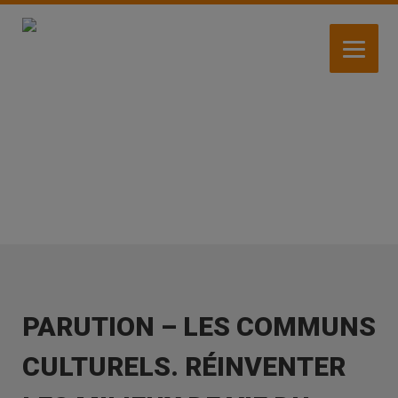
Aller
au
contenu
principal
ACTUALITÉS
PARUTION – LES COMMUNS
CULTURELS. RÉINVENTER