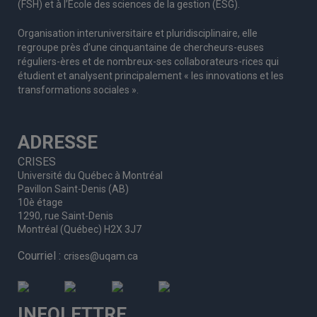
(FSH) et à l’École des sciences de la gestion (ESG).
Organisation interuniversitaire et pluridisciplinaire, elle
regroupe
près d’
une c
inquantaine
de
chercheurs
-euses
réguliers
-ères
et de nombreux
-ses
collaborateurs
-rices
qui
étudient et analysent principalement « les innovations et les
transformations sociales ».
ADRESSE
CRISES
Université du Québec à Montréal
Pavillon Saint-Denis (AB)
10è étage
1290, rue Saint-Denis
Montréal (Québec) H2X 3J7
Courriel :
crises@uqam.ca
INFOLETTRE