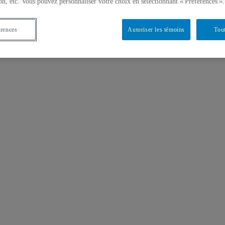
on, etc. Vous pouvez personnaliser votre choix en sélectionnant « Préférences ».
érences
Autoriser les témoins
Tout