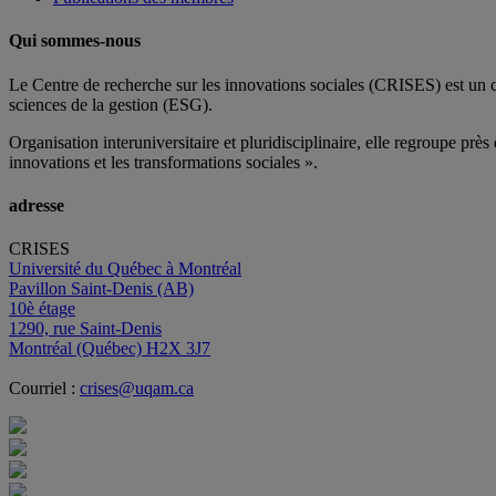
Qui sommes-nous
Le Centre de recherche sur les innovations sociales (CRISES) est un 
sciences de la gestion (ESG).
Organisation interuniversitaire et pluridisciplinaire, elle regroupe
près 
innovations et les transformations sociales ».
adresse
CRISES
Université du Québec à Montréal
Pavillon Saint-Denis (AB)
10è étage
1290, rue Saint-Denis
Montréal (Québec) H2X 3J7
Courriel :
crises@uqam.ca