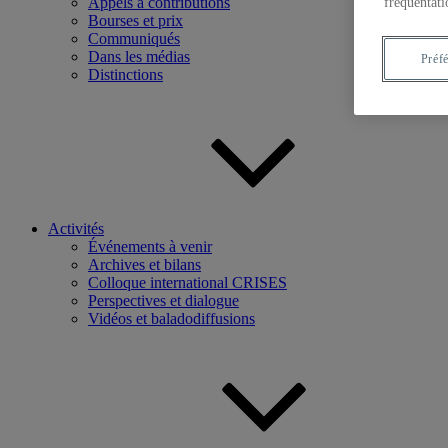
Appels à contributions
fréquentati
Bourses et prix
Communiqués
Dans les médias
Préf
Distinctions
Activités
Événements à venir
Archives et bilans
Colloque international CRISES
Perspectives et dialogue
Vidéos et baladodiffusions