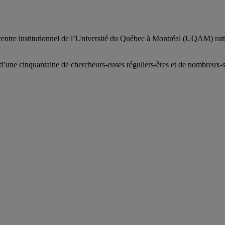
centre institutionnel de l’Université du Québec à Montréal (UQAM) ratt
d’
une c
inquantaine
de
chercheurs
-euses
réguliers
-ères
et de nombreux
-