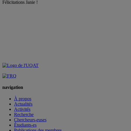
Félicitations
Janie !
navigation
À propos
Actualités
Activités
Recherche
Chercheurs-euses
Étudiants-es
Publications des membres