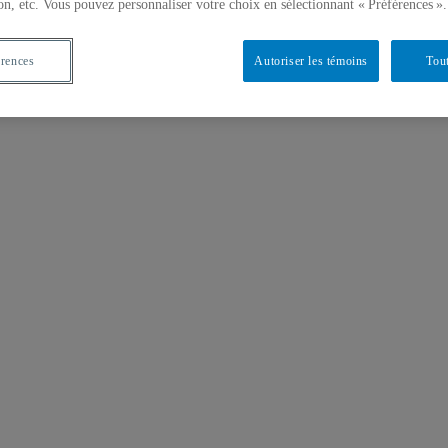
on, etc. Vous pouvez personnaliser votre choix en sélectionnant « Préférences ».
érences
Autoriser les témoins
Tout