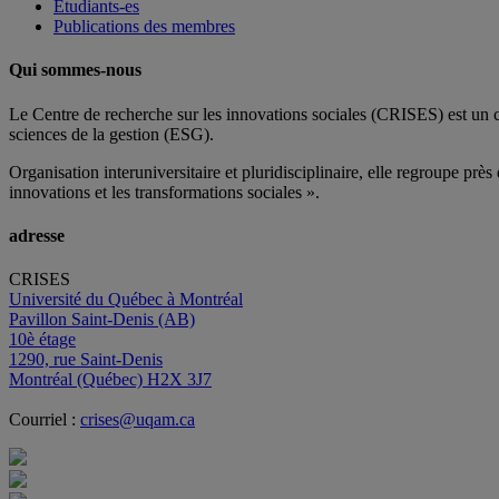
Étudiants-es
Publications des membres
Qui sommes-nous
Le Centre de recherche sur les innovations sociales (CRISES) est un 
sciences de la gestion (ESG).
Organisation interuniversitaire et pluridisciplinaire, elle regroupe
près 
innovations et les transformations sociales ».
adresse
CRISES
Université du Québec à Montréal
Pavillon Saint-Denis (AB)
10è étage
1290, rue Saint-Denis
Montréal (Québec) H2X 3J7
Courriel :
crises@uqam.ca