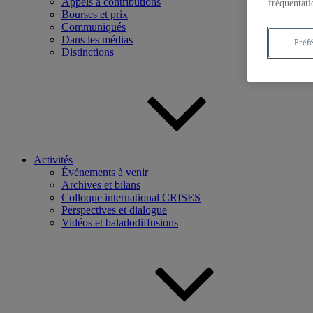
Appels à contributions
fréquentati
Bourses et prix
Communiqués
Dans les médias
Préf
Distinctions
Activités
Événements à venir
Archives et bilans
Colloque international CRISES
Perspectives et dialogue
Vidéos et baladodiffusions