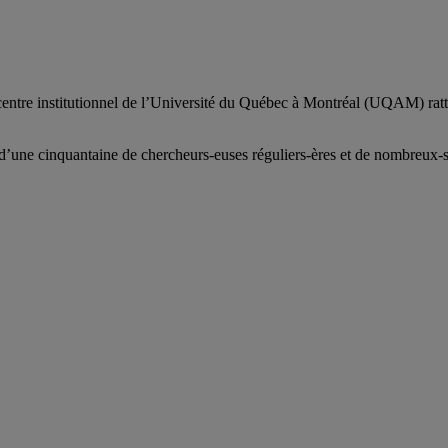
centre institutionnel de l’Université du Québec à Montréal (UQAM) ratt
d’
une c
inquantaine
de
chercheurs
-euses
réguliers
-ères
et de nombreux
-