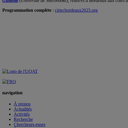
Guillotte
(Université de Sherbrooke), réuni·es à Bordeaux aux côtés d’
Programmation complète
:
ciriecbordeaux2025.org
navigation
À propos
Actualités
Activités
Recherche
Chercheurs-euses