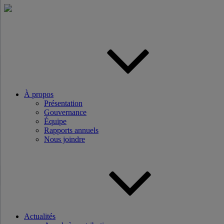
Aller
au
contenu
principal
À propos
Présentation
Gouvernance
Équipe
Rapports annuels
Nous joindre
Actualités