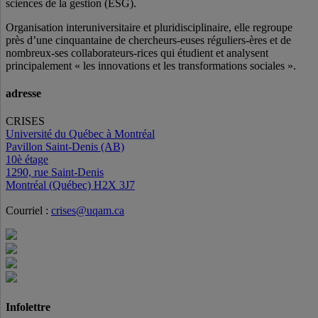
sciences de la gestion (ESG).
Organisation interuniversitaire et pluridisciplinaire, elle regroupe
près d’
une c
inquantaine
de
chercheurs
-euses
réguliers
-ères
et de
nombreux
-ses
collaborateurs
-rices
qui étudient et analysent
principalement « les innovations et les transformations sociales ».
adresse
CRISES
Université du Québec à Montréal
Pavillon Saint-Denis (AB)
10è étage
1290, rue Saint-Denis
Montréal (Québec) H2X 3J7
Courriel :
crises@uqam.ca
Infolettre