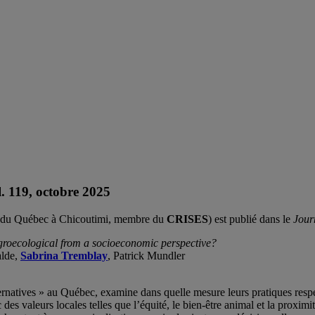
l. 119, octobre 2025
té du Québec à Chicoutimi, membre du
CRISES
) est publié dans le
Jour
agroecological from a socioeconomic perspective?
alde,
Sabrina Tremblay
, Patrick Mundler
ternatives » au Québec, examine dans quelle mesure leurs pratiques resp
s valeurs locales telles que l’équité, le bien-être animal et la proximit