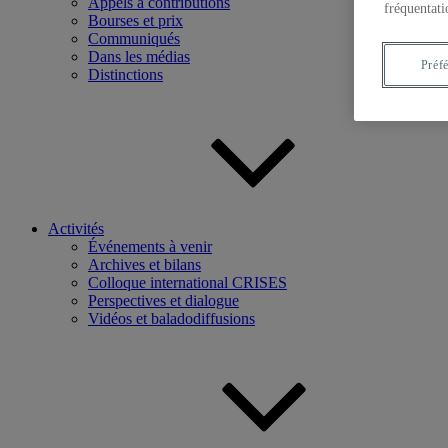
Appels à contributions
fréquentati
Bourses et prix
Communiqués
Dans les médias
Préf
Distinctions
Activités
Événements à venir
Archives et bilans
Colloque international CRISES
Perspectives et dialogue
Vidéos et baladodiffusions