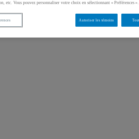
on, etc. Vous pouvez personnaliser votre choix en sélectionnant « Préférences ».
érences
Autoriser les témoins
Tout