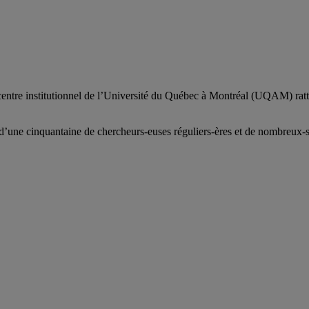
centre institutionnel de l’Université du Québec à Montréal (UQAM) ratt
d’
une c
inquantaine
de
chercheurs
-euses
réguliers
-ères
et de nombreux
-