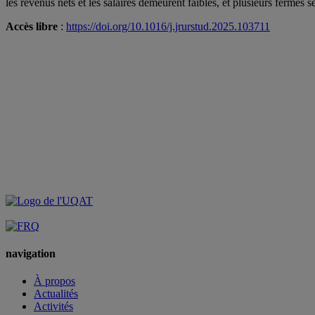
les revenus nets et les salaires demeurent faibles, et plusieurs fermes 
Accès libre
:
https://doi.org/10.1016/j.jrurstud.2025.103711
navigation
À propos
Actualités
Activités