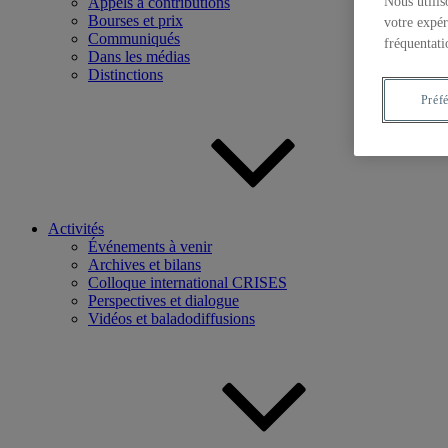
Nous utilis
Appels à contributions
Bourses et prix
votre expér
Communiqués
fréquentati
Dans les médias
Distinctions
Préf
Activités
Événements à venir
Archives et bilans
Colloque international CRISES
Perspectives et dialogue
Vidéos et baladodiffusions