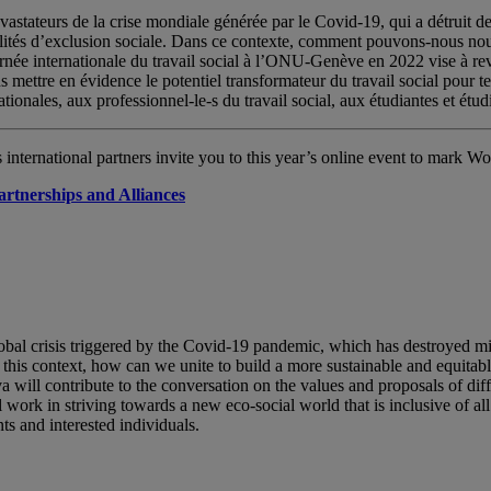
dévastateurs de la crise mondiale générée par le Covid-19, qui a détruit d
alités d’exclusion sociale. Dans ce contexte, comment pouvons-nous nous
Journée internationale du travail social à l’ONU-Genève en 2022 vise à re
s mettre en évidence le potentiel transformateur du travail social pour 
ionales, aux professionnel-le-s du travail social, aux étudiantes et étudi
nternational partners invite you to this year’s online event to mark 
artnerships and Alliances
bal crisis triggered by the Covid-19 pandemic, which has destroyed mil
n this context, how can we unite to build a more sustainable and equitab
 will contribute to the conversation on the values and proposals of dif
al work in striving towards a new eco-social world that is inclusive of al
nts and interested individuals.