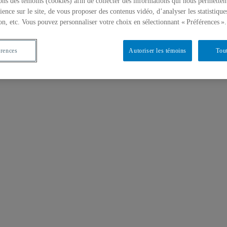
ons des témoins (cookies) afin de collecter des informations qui nous permetten
ience sur le site, de vous proposer des contenus vidéo, d’analyser les statistique
on, etc. Vous pouvez personnaliser votre choix en sélectionnant « Préférences ».
érences
Autoriser les témoins
Tout