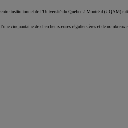
centre institutionnel de l’Université du Québec à Montréal (UQAM) ratt
d’
une c
inquantaine
de
chercheurs
-euses
réguliers
-ères
et de nombreux
-