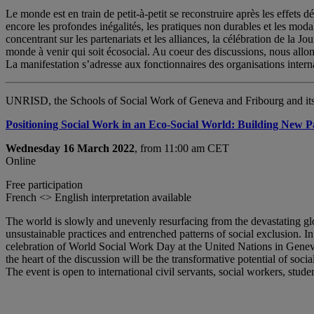
Le monde est en train de petit-à-petit se reconstruire après les effets 
encore les profondes inégalités, les pratiques non durables et les mod
concentrant sur les partenariats et les alliances, la célébration de la 
monde à venir qui soit écosocial. Au coeur des discussions, nous allon
La manifestation s’adresse aux fonctionnaires des organisations internat
UNRISD, the Schools of Social Work of Geneva and Fribourg and its i
Positioning Social Work in an Eco-Social World: Building New P
Wednesday 16 March 2022
, from 11:00 am CET
Online
Free participation
French <> English interpretation available
The world is slowly and unevenly resurfacing from the devastating glo
unsustainable practices and entrenched patterns of social exclusion. I
celebration of World Social Work Day at the United Nations in Geneva
the heart of the discussion will be the transformative potential of soci
The event is open to international civil servants, social workers, stude