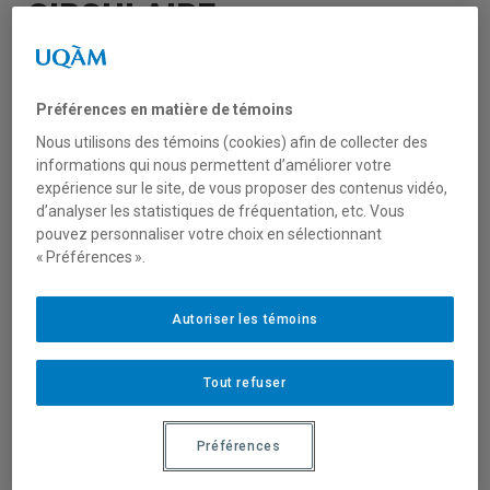
CIRCULAIRE
L’équipe du CRISES est ravie de vous
partager cette nouvelle :
Emmanuel B.
Préférences en matière de témoins
Rauffflet
, professeur au Département de
Nous utilisons des témoins (cookies) afin de collecter des
Management d’HEC Montréal, est
co-
informations qui nous permettent d’améliorer votre
expérience sur le site, de vous proposer des contenus vidéo,
titu
laire du nouveau
Réseau québécois de
d’analyser les statistiques de fréquentation, etc. Vous
recherche en économie ci
rculaire !
pouvez personnaliser votre choix en sélectionnant
« Le Réseau aura pour mission de mettre à la
« Préférences ».
disposition de toutes et tous un
environnement propice au développement
Autoriser les témoins
des connaissances et à l’innovation, tant
sociale que technologique, en plus d’assurer
Tout refuser
un rôle d’animation du domaine en organisant
des activités scientifiques favorisant le
maillage, l’avancement et le transfert des
Préférences
connaissances ». Nous vous invitons à lire le