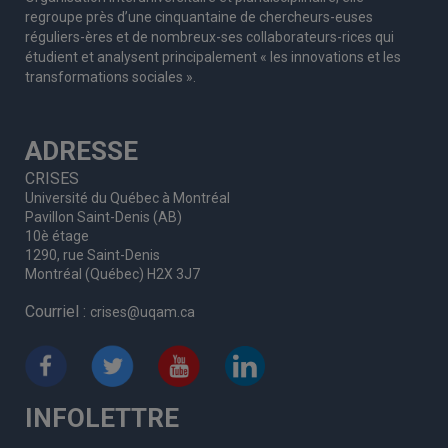
regroupe
près d’
une c
inquantaine
de
chercheurs
-euses
réguliers
-ères
et de nombreux
-ses
collaborateurs
-rices
qui
étudient et analysent principalement « les innovations et les
transformations sociales ».
ADRESSE
CRISES
Université du Québec à Montréal
Pavillon Saint-Denis (AB)
10è étage
1290, rue Saint-Denis
Montréal (Québec) H2X 3J7
Courriel :
crises@uqam.ca
INFOLETTRE