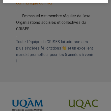
communiqué du FRQ
.
.
Emmanuel est membre régulier de l’axe
Organisations sociales et collectives du
CRISES.
.
Toute l’équipe du CRISES lui adresse ses
plus sincères félicitations
et un excellent
mandat prometteur pour les 5 années à venir
!