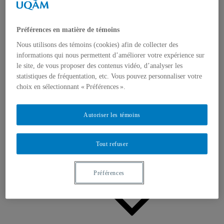
Appels à contributions
Bourses et prix
Communiqués
Dans les médias
Préférences en matière de témoins
Distinctions
Nous utilisons des témoins (cookies) afin de collecter des
informations qui nous permettent d’améliorer votre expérience sur
le site, de vous proposer des contenus vidéo, d’analyser les
statistiques de fréquentation, etc. Vous pouvez personnaliser votre
choix en sélectionnant « Préférences ».
Activités
Autoriser les témoins
Événements à venir
Archives et bilans
Colloque international CRISES
Tout refuser
Perspectives et dialogue
Vidéos et baladodiffusions
Préférences