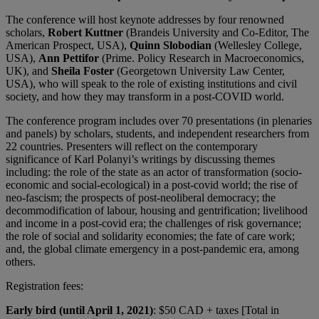
The conference will host keynote addresses by four renowned
scholars,
Robert Kuttner
(Brandeis University and Co-Editor, The
American Prospect, USA),
Quinn Slobodian
(Wellesley College,
USA),
Ann Pettifor
(Prime. Policy Research in Macroeconomics,
UK), and
Sheila Foster
(Georgetown University Law Center,
USA), who will speak to the role of existing institutions and civil
society, and how they may transform in a post-COVID world.
The conference program includes over 70 presentations (in plenaries
and panels) by scholars, students, and independent researchers from
22 countries. Presenters will reflect on the contemporary
significance of Karl Polanyi’s writings by discussing themes
including: the role of the state as an actor of transformation (socio-
economic and social-ecological) in a post-covid world; the rise of
neo-fascism; the prospects of post-neoliberal democracy; the
decommodification of labour, housing and gentrification; livelihood
and income in a post-covid era; the challenges of risk governance;
the role of social and solidarity economies; the fate of care work;
and, the global climate emergency in a post-pandemic era, among
others.
Registration fees:
Early bird (until April 1, 2021)
: $50 CAD + taxes [Total in