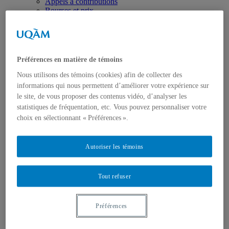
Appels à contributions
Bourses et prix
Communiqués
Dans les médias
Distinctions
Préférences en matière de témoins
Nous utilisons des témoins (cookies) afin de collecter des
informations qui nous permettent d’améliorer votre expérience sur
le site, de vous proposer des contenus vidéo, d’analyser les
statistiques de fréquentation, etc. Vous pouvez personnaliser votre
Activités
choix en sélectionnant « Préférences ».
Événements à venir
Archives et bilans
Colloque international CRISES
Autoriser les témoins
Perspectives et dialogue
Vidéos et baladodiffusions
Tout refuser
Préférences