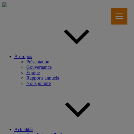
Aller
au
contenu
principal
À propos
Présentation
Gouvernance
Équipe
Rapports annuels
Nous joindre
Actualités