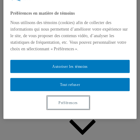
Appels à contributions
Bourses et prix
Communiqués
Préférences en matière de témoins
Dans les médias
Nous utilisons des témoins (cookies) afin de collecter des
Distinctions
informations qui nous permettent d’améliorer votre expérience sur
le site, de vous proposer des contenus vidéo, d’analyser les
statistiques de fréquentation, etc. Vous pouvez personnaliser votre
choix en sélectionnant « Préférences ».
Autoriser les témoins
Activités
Événements à venir
Archives et bilans
Tout refuser
Colloque international CRISES
Perspectives et dialogue
Vidéos et baladodiffusions
Préférences