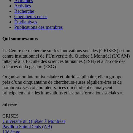
Actualités
Activités
Recherche
Chercheurs-euses
Étudiants-es
Publications des membres
Qui sommes-nous
Le Centre de recherche sur les innovations sociales (CRISES) est un
centre institutionnel de l’Université du Québec à Montréal (UQAM)
rattaché à la Faculté des sciences humaines (FSH) et à l’École des
sciences de la gestion (ESG).
Organisation interuniversitaire et pluridisciplinaire, elle regroupe
près d’
une c
inquantaine
de
chercheurs
-euses
réguliers
-ères
et de
nombreux
-ses
collaborateurs
-rices
qui étudient et analysent
principalement « les innovations et les transformations sociales ».
adresse
CRISES
Université du Québec à Montréal
Pavillon Saint-Denis (AB)
10è étage