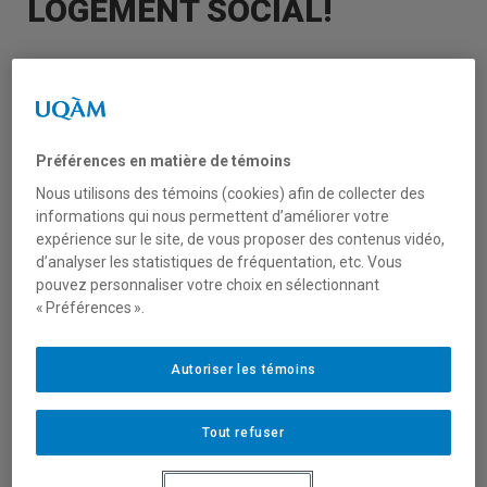
LOGEMENT SOCIAL!
Nous sommes fiers de souligner le projet de
recherche de
Janie Houle
, professeure au
Département de psychologie de l’UQAM et
membre du CRISES, qui a reçu un
Préférences en matière de témoins
financement de 327 308 $ du Conseil de
Nous utilisons des témoins (cookies) afin de collecter des
recherches en sciences humaines (CRSH)
informations qui nous permettent d’améliorer votre
expérience sur le site, de vous proposer des contenus vidéo,
pour son projet « Une bonne dose de
d’analyser les statistiques de fréquentation, etc. Vous
solidarité!: Recherche-action participative
pouvez personnaliser votre choix en sélectionnant
avec des comités consultatifs de
« Préférences ».
résident.e.s en HLM ». Ce projet ambitieux
vise à renforcer la participation des
Autoriser les témoins
résident.e.s en logement social et à
promouvoir la solidarité au sein des
Tout refuser
communautés.