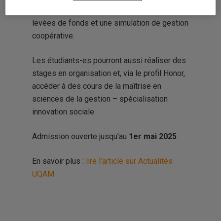
des ressources humaines en OSBL, les
levées de fonds et une simulation de gestion
coopérative.
Les étudiants-es pourront aussi réaliser des
stages en organisation et, via le profil Honor,
accéder à des cours de la maîtrise en
sciences de la gestion – spécialisation
innovation sociale.
Admission ouverte jusqu’au
1er mai 2025
En savoir plus :
lire l’article sur Actualités
UQAM