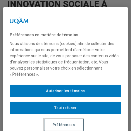
INNOVATION SOCIALE À
L’ESG UQAM DÈS
L’AUTOMNE 2025
Préférences en matière de témoins
Nous utilisons des témoins (cookies) afin de collecter des
Bonne nouvelle pour l’innovation sociale !
informations qui nous permettent d’améliorer votre
expérience sur le site, de vous proposer des contenus vidéo,
Dès l’automne 2025, le baccalauréat en
d’analyser les statistiques de fréquentation, etc. Vous
pouvez personnaliser votre choix en sélectionnant
administration de l’École des sciences de la
« Préférences ».
gestion (ESG UQAM) offrira une
concentration en innovation sociale, en
Autoriser les témoins
réponse à une forte demande étudiante.
Ce parcours formera des gestionnaires
Tout refuser
capables d’évoluer dans des coopératives,
OBNL, ONG et fondations, avec des cours sur
Préférences
l’entrepreneuriat social et collectif, la gestion