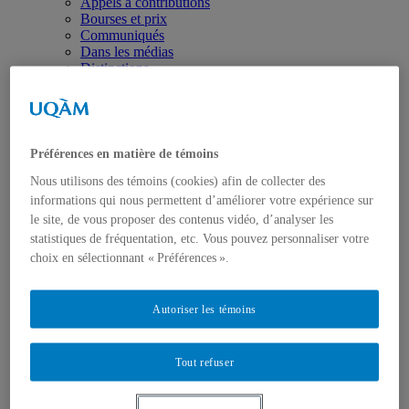
Appels à contributions
Bourses et prix
Communiqués
Dans les médias
Distinctions
Préférences en matière de témoins
Nous utilisons des témoins (cookies) afin de collecter des
informations qui nous permettent d’améliorer votre expérience sur
Activités
le site, de vous proposer des contenus vidéo, d’analyser les
Événements à venir
statistiques de fréquentation, etc. Vous pouvez personnaliser votre
Archives et bilans
Colloque international CRISES
choix en sélectionnant « Préférences ».
Perspectives et dialogue
Vidéos et baladodiffusions
Autoriser les témoins
Tout refuser