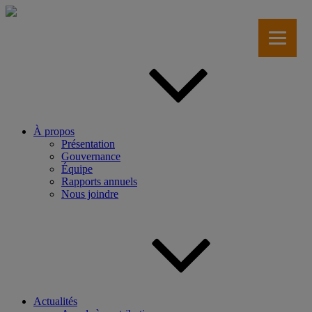
Aller
au
contenu
principal
À propos
Présentation
Gouvernance
Équipe
Rapports annuels
Nous joindre
Actualités