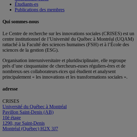
Étudiants-es
Publications des membres
Qui sommes-nous
Le Centre de recherche sur les innovations sociales (CRISES) est un
centre institutionnel de l’Université du Québec à Montréal (UQAM)
rattaché à la Faculté des sciences humaines (FSH) et à l’École des
sciences de la gestion (ESG).
Organisation interuniversitaire et pluridisciplinaire, elle regroupe
près d’
une c
inquantaine
de
chercheurs
-euses
réguliers
-ères
et de
nombreux
-ses
collaborateurs
-rices
qui étudient et analysent
principalement « les innovations et les transformations sociales ».
adresse
CRISES
Université du Québec à Montréal
Pavillon Saint-Denis (AB)
10è étage
1290, rue Saint-Denis
Montréal (Québec) H2X 3J7