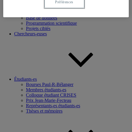
Préférences
Recherche
Axes de recherche
Base de données
Programmation scientifique
Projets ciblés
Chercheurs-euses
Étudiants-es
Bourses Paul-R-Bélanger
Membres étudiants-es
Colloque étudiant CRISES
Prix Jean-Marie-Fecteau
Représentants-es étudiants-es
Thèses et mémoires