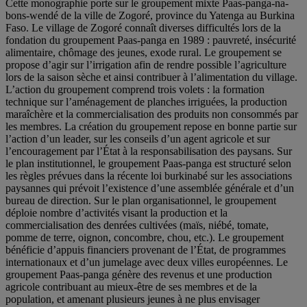
Cette monographie porte sur le groupement mixte Paas-panga-na-
bons-wendé de la ville de Zogoré, province du Yatenga au Burkina
Faso. Le village de Zogoré connaît diverses difficultés lors de la
fondation du groupement Paas-panga en 1989 : pauvreté, insécurité
alimentaire, chômage des jeunes, exode rural. Le groupement se
propose d’agir sur l’irrigation afin de rendre possible l’agriculture
lors de la saison sèche et ainsi contribuer à l’alimentation du village.
L’action du groupement comprend trois volets : la formation
technique sur l’aménagement de planches irriguées, la production
maraîchère et la commercialisation des produits non consommés par
les membres. La création du groupement repose en bonne partie sur
l’action d’un leader, sur les conseils d’un agent agricole et sur
l’encouragement par l’État à la responsabilisation des paysans. Sur
le plan institutionnel, le groupement Paas-panga est structuré selon
les règles prévues dans la récente loi burkinabé sur les associations
paysannes qui prévoit l’existence d’une assemblée générale et d’un
bureau de direction. Sur le plan organisationnel, le groupement
déploie nombre d’activités visant la production et la
commercialisation des denrées cultivées (maïs, niébé, tomate,
pomme de terre, oignon, concombre, chou, etc.). Le groupement
bénéficie d’appuis financiers provenant de l’État, de programmes
internationaux et d’un jumelage avec deux villes européennes. Le
groupement Paas-panga génère des revenus et une production
agricole contribuant au mieux-être de ses membres et de la
population, et amenant plusieurs jeunes à ne plus envisager