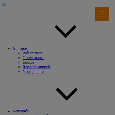
Aller
au
contenu
principal
À propos
Présentation
Gouvernance
Équipe
Rapports annuels
Nous joindre
Actualités