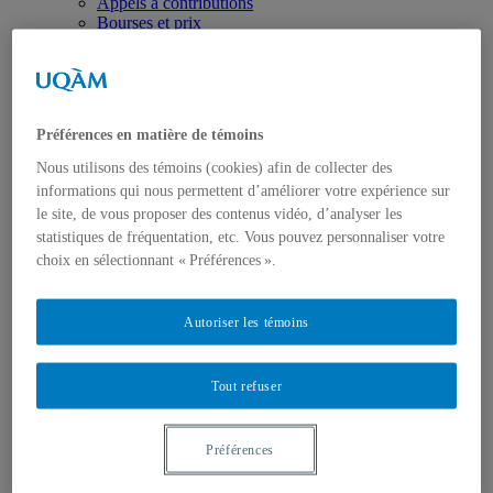
Appels à contributions
Bourses et prix
Communiqués
Dans les médias
Distinctions
Préférences en matière de témoins
Nous utilisons des témoins (cookies) afin de collecter des
informations qui nous permettent d’améliorer votre expérience sur
le site, de vous proposer des contenus vidéo, d’analyser les
statistiques de fréquentation, etc. Vous pouvez personnaliser votre
Activités
choix en sélectionnant « Préférences ».
Événements à venir
Archives et bilans
Colloque international CRISES
Autoriser les témoins
Perspectives et dialogue
Vidéos et baladodiffusions
Tout refuser
Préférences