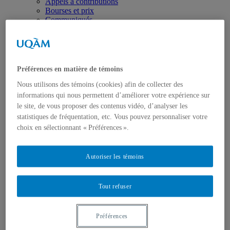
Appels à contributions
Bourses et prix
Communiqués
Dans les médias
Distinctions
Préférences en matière de témoins
Nous utilisons des témoins (cookies) afin de collecter des
informations qui nous permettent d’améliorer votre expérience sur
le site, de vous proposer des contenus vidéo, d’analyser les
Activités
statistiques de fréquentation, etc. Vous pouvez personnaliser votre
Événements à venir
choix en sélectionnant « Préférences ».
Archives et bilans
Colloque international CRISES
Perspectives et dialogue
Autoriser les témoins
Vidéos et baladodiffusions
Tout refuser
Préférences