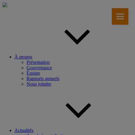
Aller
au
contenu
principal
À propos
Présentation
Gouvernance
Équipe
Rapports annuels
Nous joindre
Actualités