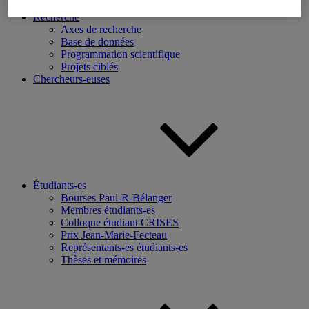
Recherche
Axes de recherche
Base de données
Programmation scientifique
Projets ciblés
Chercheurs-euses
Étudiants-es
Bourses Paul-R-Bélanger
Membres étudiants-es
Colloque étudiant CRISES
Prix Jean-Marie-Fecteau
Représentants-es étudiants-es
Thèses et mémoires