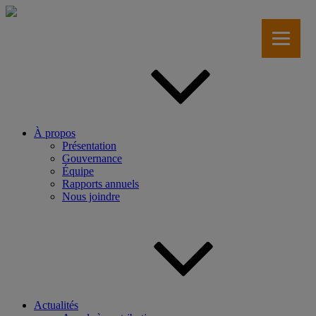
Aller
au
contenu
principal
À propos
Présentation
Gouvernance
Équipe
Rapports annuels
Nous joindre
Actualités