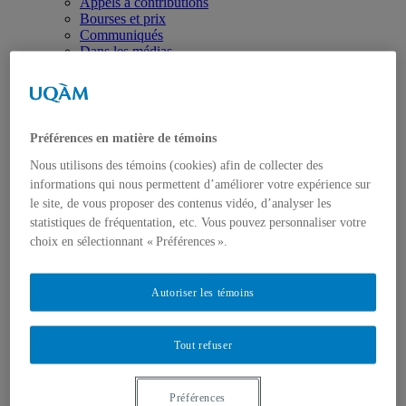
Appels à contributions
Bourses et prix
Communiqués
Dans les médias
Distinctions
Préférences en matière de témoins
Nous utilisons des témoins (cookies) afin de collecter des
informations qui nous permettent d’améliorer votre expérience sur
le site, de vous proposer des contenus vidéo, d’analyser les
Activités
statistiques de fréquentation, etc. Vous pouvez personnaliser votre
Événements à venir
Archives et bilans
choix en sélectionnant « Préférences ».
Colloque international CRISES
Perspectives et dialogue
Vidéos et baladodiffusions
Autoriser les témoins
Tout refuser
Préférences