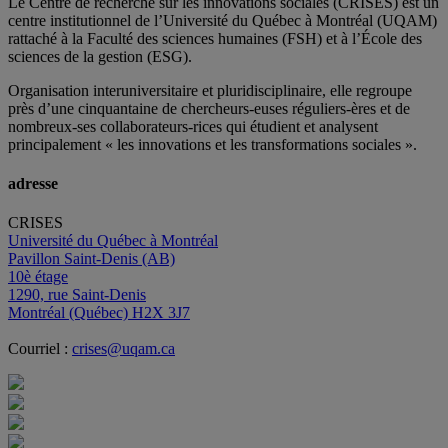
Le Centre de recherche sur les innovations sociales (CRISES) est un
centre institutionnel de l’Université du Québec à Montréal (UQAM)
rattaché à la Faculté des sciences humaines (FSH) et à l’École des
sciences de la gestion (ESG).
Organisation interuniversitaire et pluridisciplinaire, elle regroupe
près d’
une c
inquantaine
de
chercheurs
-euses
réguliers
-ères
et de
nombreux
-ses
collaborateurs
-rices
qui étudient et analysent
principalement « les innovations et les transformations sociales ».
adresse
CRISES
Université du Québec à Montréal
Pavillon Saint-Denis (AB)
10è étage
1290, rue Saint-Denis
Montréal (Québec) H2X 3J7
Courriel :
crises@uqam.ca