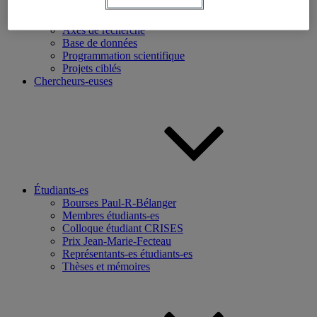
Recherche
Axes de recherche
Base de données
Programmation scientifique
Projets ciblés
Chercheurs-euses
Étudiants-es
Bourses Paul-R-Bélanger
Membres étudiants-es
Colloque étudiant CRISES
Prix Jean-Marie-Fecteau
Représentants-es étudiants-es
Thèses et mémoires