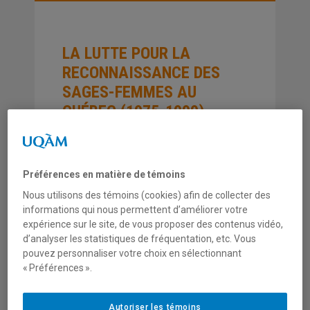
LA LUTTE POUR LA
RECONNAISSANCE DES
SAGES-FEMMES AU
QUÉBEC (1975-1999)
COLLECTION
Préférences en matière de témoins
Mouvements sociaux
Nous utilisons des témoins (cookies) afin de collecter des
informations qui nous permettent d’améliorer votre
ANNÉE
expérience sur le site, de vous proposer des contenus vidéo,
2008
d’analyser les statistiques de fréquentation, etc. Vous
pouvez personnaliser votre choix en sélectionnant
« Préférences ».
NUMÉRO
MS0802
Autoriser les témoins