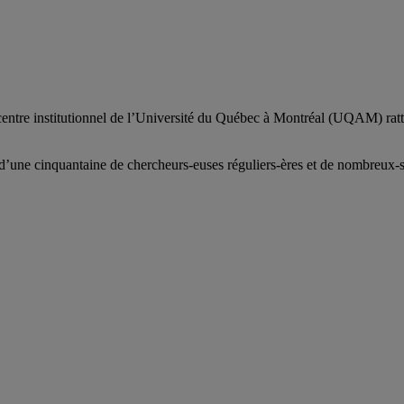
centre institutionnel de l’Université du Québec à Montréal (UQAM) ratt
d’
une c
inquantaine
de
chercheurs
-euses
réguliers
-ères
et de nombreux
-