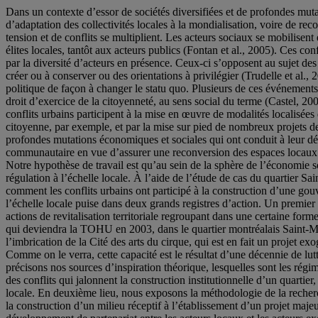
Dans un contexte d’essor de sociétés diversifiées et de profondes mutat
d’adaptation des collectivités locales à la mondialisation, voire de reco
tension et de conflits se multiplient. Les acteurs sociaux se mobilisent 
élites locales, tantôt aux acteurs publics (Fontan et al., 2005). Ces conf
par la diversité d’acteurs en présence. Ceux-ci s’opposent au sujet de
créer ou à conserver ou des orientations à privilégier (Trudelle et al., 2
politique de façon à changer le statu quo. Plusieurs de ces événements m
droit d’exercice de la citoyenneté, au sens social du terme (Castel, 200
conflits urbains participent à la mise en œuvre de modalités localisées
citoyenne, par exemple, et par la mise sur pied de nombreux projets de 
profondes mutations économiques et sociales qui ont conduit à leur dévi
communautaire en vue d’assurer une reconversion des espaces locaux et
Notre hypothèse de travail est qu’au sein de la sphère de l’économie so
régulation à l’échelle locale. À l’aide de l’étude de cas du quartier
comment les conflits urbains ont participé à la construction d’une go
l’échelle locale puise dans deux grands registres d’action. Un premier 
actions de revitalisation territoriale regroupant dans une certaine form
qui deviendra la TOHU en 2003, dans le quartier montréalais Saint-Mic
l’imbrication de la Cité des arts du cirque, qui est en fait un projet exo
Comme on le verra, cette capacité est le résultat d’une décennie de lut
précisons nos sources d’inspiration théorique, lesquelles sont les rég
des conflits qui jalonnent la construction institutionnelle d’un quartier
locale. En deuxième lieu, nous exposons la méthodologie de la recherch
la construction d’un milieu réceptif à l’établissement d’un projet majeu