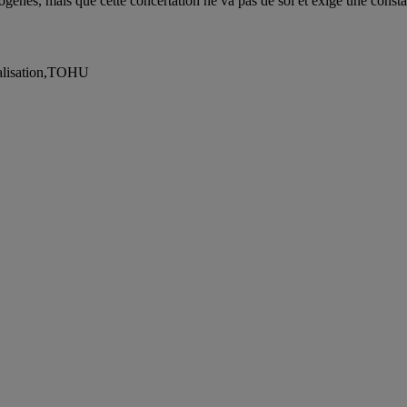
xogènes, mais que cette concertation ne va pas de soi et exige une cons
italisation,TOHU