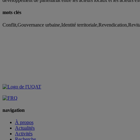
développement de partenariat entre les acteurs locaux et les acteurs e
mots clés
Conflit,Gouvernance urbaine,Identité territoriale,Revendication,Rev
navigation
À propos
Actualités
Activités
Recherche