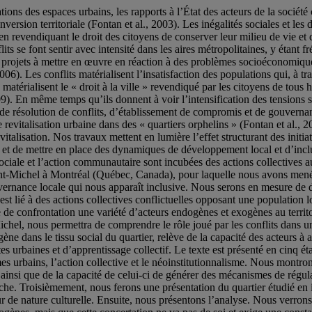
ions des espaces urbains, les rapports à l’État des acteurs de la société
nversion territoriale (Fontan et al., 2003). Les inégalités sociales et les
en revendiquant le droit des citoyens de conserver leur milieu de vie et de
lits se font sentir avec intensité dans les aires métropolitaines, y étant 
s projets à mettre en œuvre en réaction à des problèmes socioéconomique
006). Les conflits matérialisent l’insatisfaction des populations qui, à tra
atérialisent le « droit à la ville » revendiqué par les citoyens de tous h
9). En même temps qu’ils donnent à voir l’intensification des tensions so
 de résolution de conflits, d’établissement de compromis et de gouvernanc
revitalisation urbaine dans des « quartiers orphelins » (Fontan et al., 2
talisation. Nos travaux mettent en lumière l’effet structurant des initia
 de mettre en place des dynamiques de développement local et d’inclusio
ciale et l’action communautaire sont incubées des actions collectives au
 Saint-Michel à Montréal (Québec, Canada), pour laquelle nous avons mené
uvernance locale qui nous apparaît inclusive. Nous serons en mesure de d
est lié à des actions collectives conflictuelles opposant une population l
e de confrontation une variété d’acteurs endogènes et exogènes au territo
hel, nous permettra de comprendre le rôle joué par les conflits dans un
gène dans le tissu social du quartier, relève de la capacité des acteurs à as
tes urbaines et d’apprentissage collectif. Le texte est présenté en cinq 
imes urbains, l’action collective et le néoinstitutionnalisme. Nous mont
, ainsi que de la capacité de celui-ci de générer des mécanismes de régulat
e. Troisièmement, nous ferons une présentation du quartier étudié en ins
r de nature culturelle. Ensuite, nous présentons l’analyse. Nous verrons 