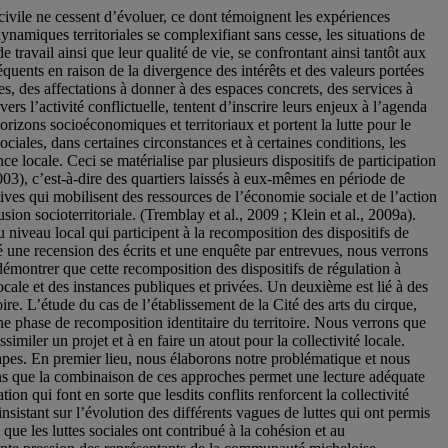
 civile ne cessent d’évoluer, ce dont témoignent les expériences
 dynamiques territoriales se complexifiant sans cesse, les situations de
 travail ainsi que leur qualité de vie, se confrontant ainsi tantôt aux
fréquents en raison de la divergence des intérêts et des valeurs portées
s, des affectations à donner à des espaces concrets, des services à
vers l’activité conflictuelle, tentent d’inscrire leurs enjeux à l’agenda
orizons socioéconomiques et territoriaux et portent la lutte pour le
ciales, dans certaines circonstances et à certaines conditions, les
e locale. Ceci se matérialise par plusieurs dispositifs de participation
003), c’est-à-dire des quartiers laissés à eux-mêmes en période de
tives qui mobilisent des ressources de l’économie sociale et de l’action
n socioterritoriale. (Tremblay et al., 2009 ; Klein et al., 2009a).
 niveau local qui participent à la recomposition des dispositifs de
 une recension des écrits et une enquête par entrevues, nous verrons
émontrer que cette recomposition des dispositifs de régulation à
ocale et des instances publiques et privées. Un deuxième est lié à des
ire. L’étude du cas de l’établissement de la Cité des arts du cirque,
e phase de recomposition identitaire du territoire. Nous verrons que
similer un projet et à en faire un atout pour la collectivité locale.
étapes. En premier lieu, nous élaborons notre problématique et nous
rons que la combinaison de ces approches permet une lecture adéquate
ion qui font en sorte que lesdits conflits renforcent la collectivité
istant sur l’évolution des différents vagues de luttes qui ont permis
que les luttes sociales ont contribué à la cohésion et au