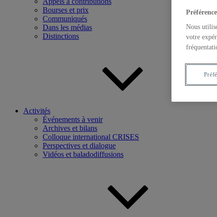
Appels à contributions
Bourses et prix
Préférence
Communiqués
Nous utilis
Dans les médias
Distinctions
votre expér
fréquentati
Préf
Activités
Événements à venir
Archives et bilans
Colloque international CRISES
Perspectives et dialogue
Vidéos et baladodiffusions