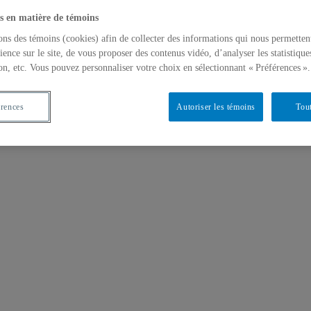
s en matière de témoins
ons des témoins (cookies) afin de collecter des informations qui nous permetten
ience sur le site, de vous proposer des contenus vidéo, d’analyser les statistique
on, etc. Vous pouvez personnaliser votre choix en sélectionnant « Préférences ».
érences
Autoriser les témoins
Tout