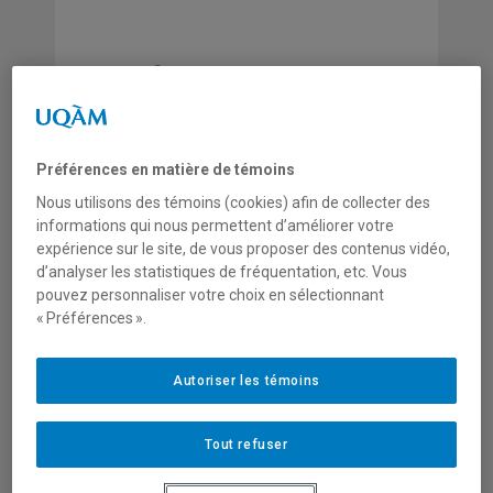
LA RÉHABILITATION DE LA
VIEILLE HAVANE: LE LOCAL
DANS LE GLOBAL EN
MILIEU SOCIALISTE
Préférences en matière de témoins
Nous utilisons des témoins (cookies) afin de collecter des
informations qui nous permettent d’améliorer votre
COLLECTION
expérience sur le site, de vous proposer des contenus vidéo,
d’analyser les statistiques de fréquentation, etc. Vous
Thèses et mémoires
pouvez personnaliser votre choix en sélectionnant
« Préférences ».
ANNÉE
2005
Autoriser les témoins
NUMÉRO
Tout refuser
TM0502