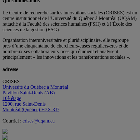
Qui sommes-nous
Le Centre de recherche sur les innovations sociales (CRISES) est un
centre institutionnel de l’Université du Québec à Montréal (UQAM)
rattaché à la Faculté des sciences humaines (FSH) et à l’École des
sciences de la gestion (ESG).
Organisation interuniversitaire et pluridisciplinaire, elle regroupe
près d’
une c
inquantaine
de
chercheurs
-euses
réguliers
-ères
et de
nombreux
-ses
collaborateurs
-rices
qui étudient et analysent
principalement « les innovations et les transformations sociales ».
adresse
CRISES
Université du Québec à Montréal
Pavillon Saint-Denis (AB)
10è étage
1290, rue Saint-Denis
Montréal (Québec) H2X 3J7
Courriel :
crises@uqam.ca