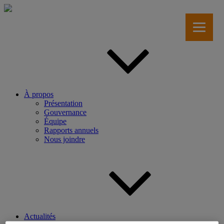
Aller
au
contenu
principal
À propos
Présentation
Gouvernance
Équipe
Rapports annuels
Nous joindre
Actualités