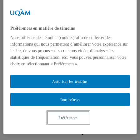
Appels à contributions
Bourses et prix
Communiqués
Dans les médias
Distinctions
Préférences en matière de témoins
Nous utilisons des témoins (cookies) afin de collecter des
informations qui nous permettent d’améliorer votre expérience sur
le site, de vous proposer des contenus vidéo, d’analyser les
statistiques de fréquentation, etc. Vous pouvez personnaliser votre
choix en sélectionnant « Préférences ».
Activités
Événements à venir
Autoriser les témoins
Archives et bilans
Colloque international CRISES
Perspectives et dialogue
Vidéos et baladodiffusions
Tout refuser
Préférences