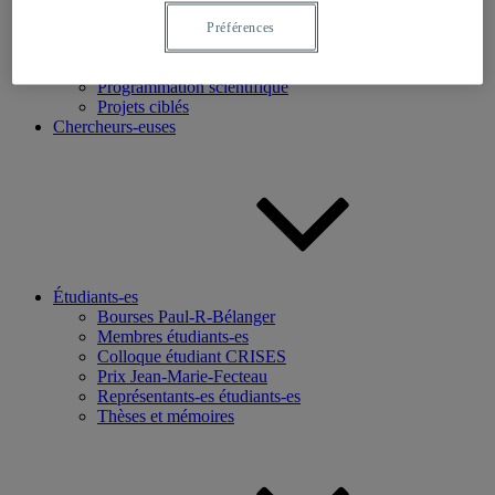
Recherche
Préférences
Axes de recherche
Base de données
Programmation scientifique
Projets ciblés
Chercheurs-euses
Étudiants-es
Bourses Paul-R-Bélanger
Membres étudiants-es
Colloque étudiant CRISES
Prix Jean-Marie-Fecteau
Représentants-es étudiants-es
Thèses et mémoires