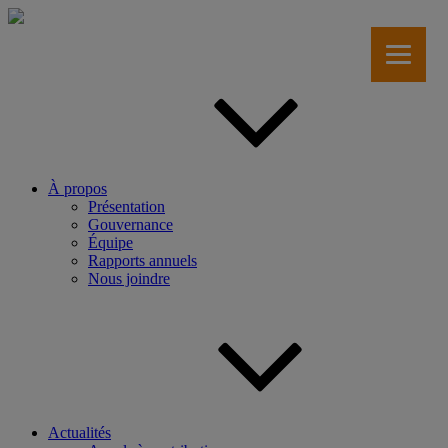
Aller
au
contenu
principal
À propos
Présentation
Gouvernance
Équipe
Rapports annuels
Nous joindre
Actualités