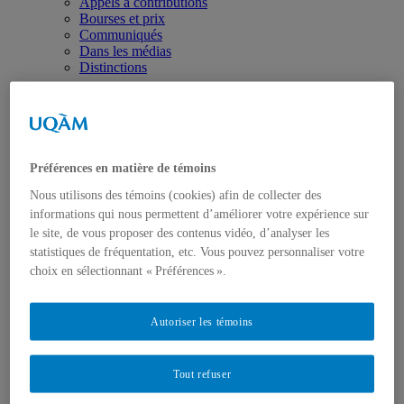
Appels à contributions
Bourses et prix
Communiqués
Dans les médias
Distinctions
Préférences en matière de témoins
Nous utilisons des témoins (cookies) afin de collecter des
Activités
informations qui nous permettent d’améliorer votre expérience sur
Événements à venir
le site, de vous proposer des contenus vidéo, d’analyser les
Archives et bilans
statistiques de fréquentation, etc. Vous pouvez personnaliser votre
Colloque international CRISES
Perspectives et dialogue
choix en sélectionnant « Préférences ».
Vidéos et baladodiffusions
Autoriser les témoins
Tout refuser