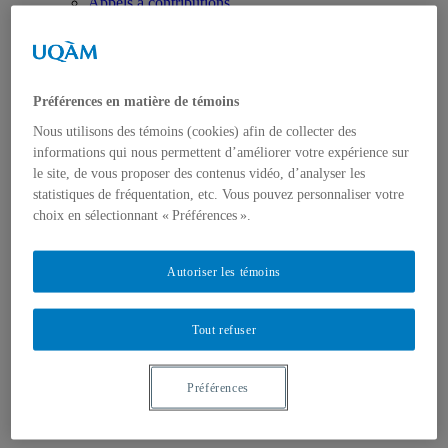
Appels à contributions
Bourses et prix
Communiqués
Dans les médias
Distinctions
Préférences en matière de témoins
Nous utilisons des témoins (cookies) afin de collecter des
informations qui nous permettent d’améliorer votre expérience sur
le site, de vous proposer des contenus vidéo, d’analyser les
statistiques de fréquentation, etc. Vous pouvez personnaliser votre
choix en sélectionnant « Préférences ».
Activités
Événements à venir
Archives et bilans
Autoriser les témoins
Colloque international CRISES
Perspectives et dialogue
Vidéos et baladodiffusions
Tout refuser
Préférences