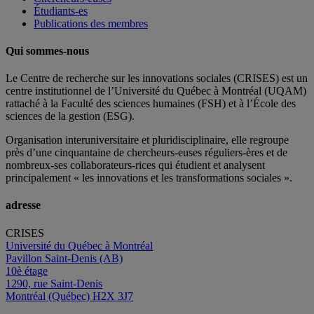
Étudiants-es
Publications des membres
Qui sommes-nous
Le Centre de recherche sur les innovations sociales (CRISES) est un
centre institutionnel de l’Université du Québec à Montréal (UQAM)
rattaché à la Faculté des sciences humaines (FSH) et à l’École des
sciences de la gestion (ESG).
Organisation interuniversitaire et pluridisciplinaire, elle regroupe
près d’
une c
inquantaine
de
chercheurs
-euses
réguliers
-ères
et de
nombreux
-ses
collaborateurs
-rices
qui étudient et analysent
principalement « les innovations et les transformations sociales ».
adresse
CRISES
Université du Québec à Montréal
Pavillon Saint-Denis (AB)
10è étage
1290, rue Saint-Denis
Montréal (Québec) H2X 3J7