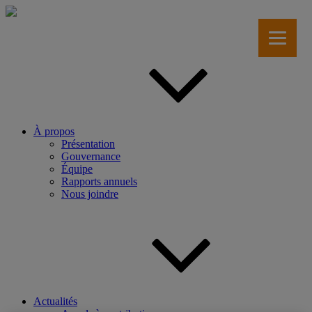
Aller
au
contenu
principal
À propos
Présentation
Gouvernance
Équipe
Rapports annuels
Nous joindre
Actualités