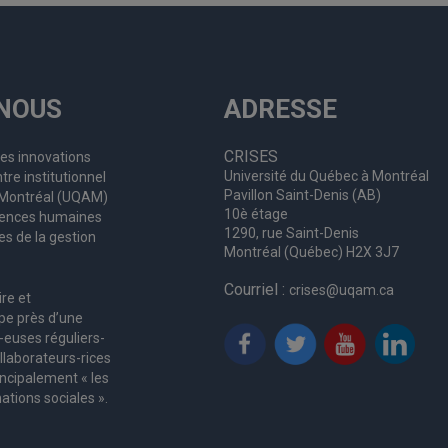
NOUS
ADRESSE
CRISES
les innovations
Université du Québec à Montréal
tre institutionnel
Pavillon Saint-Denis (AB)
à Montréal (UQAM)
10è étage
ciences humaines
1290, rue Saint-Denis
es de la gestion
Montréal (Québec) H2X 3J7
Courriel :
crises@uqam.ca
ire et
upe
près d’
une
-euses
réguliers
-
llaborateurs
-rices
incipalement « les
ations sociales ».