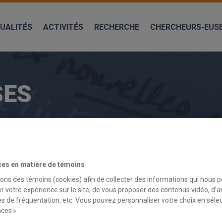
UALITÉS
ACTIVITÉS
RECHERCHE
CHERCHEURS-EUS
SES
ces en matière de témoins
sons des témoins (cookies) afin de collecter des informations qui nous 
r votre expérience sur le site, de vous proposer des contenus vidéo, d’a
es de fréquentation, etc. Vous pouvez personnaliser votre choix en séle
ces ».
POSITIONNEMENT STRATÉGIQUE DANS L’ÉCO