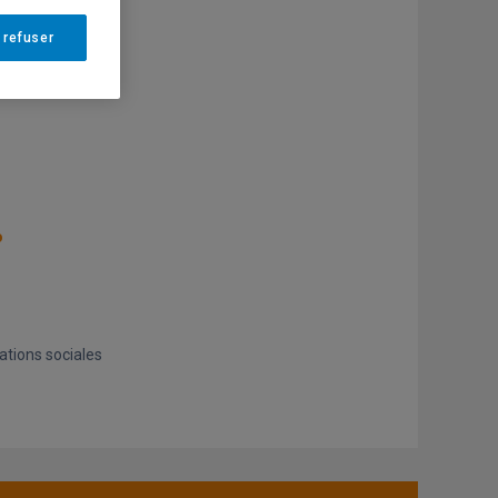
 refuser
o
ations sociales