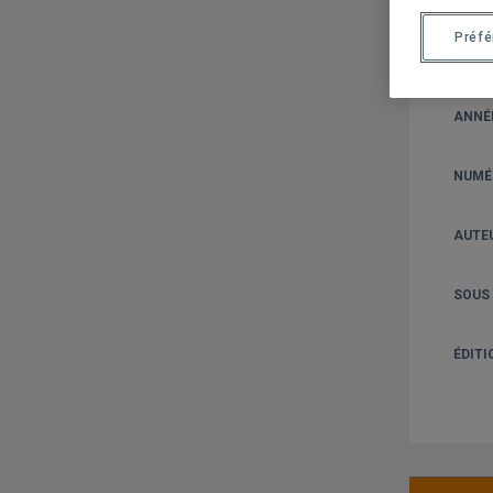
Préf
COLL
ANNÉ
NUMÉ
AUTE
SOUS 
ÉDITI