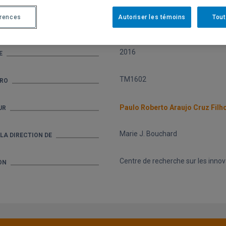
érences
Autoriser les témoins
Tout
Thèses et mémoires
ECTION
2016
E
TM1602
RO
Paulo Roberto Araujo Cruz Filh
UR
Marie J. Bouchard
LA DIRECTION DE
Centre de recherche sur les innov
ON