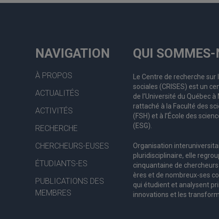
NAVIGATION
QUI SOMMES-
À PROPOS
Le Centre de recherche sur 
sociales (CRISES) est un cen
ACTUALITÉS
de l’Université du Québec 
rattaché à la Faculté des s
ACTIVITÉS
(FSH) et à l’École des scienc
(ESG).
RECHERCHE
CHERCHEURS-EUSES
Organisation interuniversita
pluridisciplinaire, elle regro
ÉTUDIANTS-ES
c
inquantaine
de
chercheurs
ères
et de nombreux
-ses
co
PUBLICATIONS DES
qui étudient et analysent pr
MEMBRES
innovations et les transform