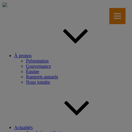
Aller
au
contenu
principal
À propos
Présentation
Gouvernance
Équipe
Rapports annuels
Nous joindre
Actualités