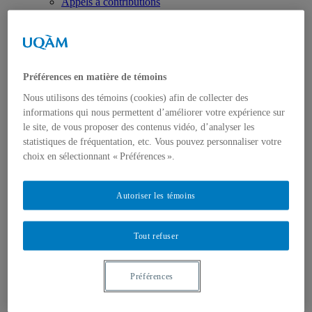
Appels à contributions
Bourses et prix
Communiqués
Dans les médias
Distinctions
Préférences en matière de témoins
Nous utilisons des témoins (cookies) afin de collecter des
informations qui nous permettent d’améliorer votre expérience sur
le site, de vous proposer des contenus vidéo, d’analyser les
statistiques de fréquentation, etc. Vous pouvez personnaliser votre
choix en sélectionnant « Préférences ».
Activités
Événements à venir
Archives et bilans
Autoriser les témoins
Colloque international CRISES
Perspectives et dialogue
Vidéos et baladodiffusions
Tout refuser
Préférences