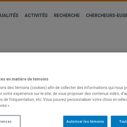
UALITÉS
ACTIVITÉS
RECHERCHE
CHERCHEURS-EUS
ces en matière de témoins
sons des témoins (cookies) afin de collecter des informations qui nous 
r votre expérience sur le site, de vous proposer des contenus vidéo, d’a
es de fréquentation, etc. Vous pouvez personnaliser votre choix en séle
CH TO THE CO-CONSTRUCTION OF AC
ces ».
ESEARCH FOR SOCIAL INCLUSION
érences
Autoriser les témoins
Tout