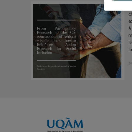
I
c
e
à
m
l
i
Po