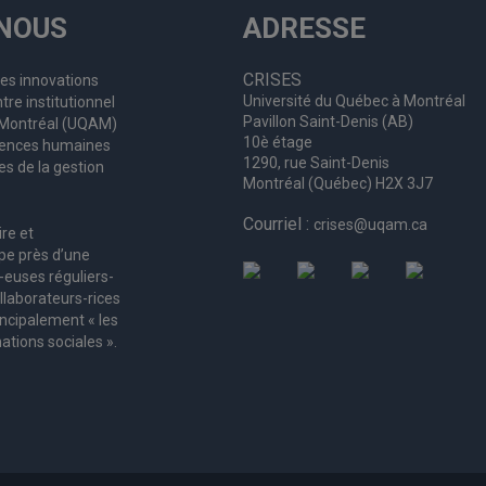
NOUS
ADRESSE
CRISES
les innovations
Université du Québec à Montréal
tre institutionnel
Pavillon Saint-Denis (AB)
à Montréal (UQAM)
10è étage
ciences humaines
1290, rue Saint-Denis
es de la gestion
Montréal (Québec) H2X 3J7
Courriel :
crises@uqam.ca
ire et
upe
près d’
une
-euses
réguliers
-
llaborateurs
-rices
incipalement « les
ations sociales ».