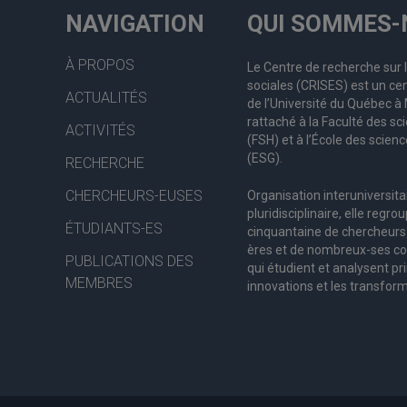
NAVIGATION
QUI SOMMES-
À PROPOS
Le Centre de recherche sur 
sociales (CRISES) est un cen
ACTUALITÉS
de l’Université du Québec 
rattaché à la Faculté des s
ACTIVITÉS
(FSH) et à l’École des scienc
(ESG).
RECHERCHE
CHERCHEURS-EUSES
Organisation interuniversita
pluridisciplinaire, elle regro
ÉTUDIANTS-ES
c
inquantaine
de
chercheurs
ères
et de nombreux
-ses
co
PUBLICATIONS DES
qui étudient et analysent pr
MEMBRES
innovations et les transform