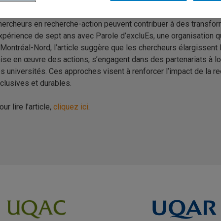
sabel Heck
, professeure à l’UQAM et membre du CRISES, propos
hercheurs en recherche-action peuvent contribuer à des transfor
xpérience de sept ans avec Parole d’excluEs, une organisation qui
 Montréal-Nord, l’article suggère que les chercheurs élargissent 
ise en œuvre des actions, s’engagent dans des partenariats à lo
es universités. Ces approches visent à renforcer l’impact de la 
nclusives et durables.
ur lire l’article,
cliquez ici
.