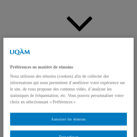
Actualités
Ouvrir
le
sous-
menu
Préférences en matière de témoins
Nous utilisons des témoins (cookies) afin de collecter des
informations qui nous permettent d’améliorer votre expérience sur
le site, de vous proposer des contenus vidéo, d’analyser les
statistiques de fréquentation, etc. Vous pouvez personnaliser votre
Appels à contributions
choix en sélectionnant « Préférences ».
Bourses et prix
Communiqués
Dans les médias
Autoriser les témoins
Distinctions
Tout refuser