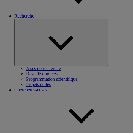
Recherche
Ouvrir
le
sous-
menu
Axes de recherche
Base de données
Programmation scientifique
Projets ciblés
Chercheurs-euses