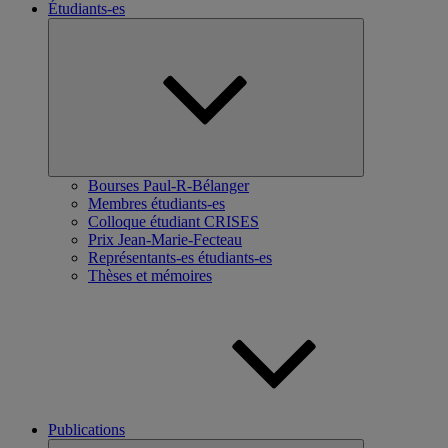
Étudiants-es
Ouvrir
le
sous-
menu
Bourses Paul-R-Bélanger
Membres étudiants-es
Colloque étudiant CRISES
Prix Jean-Marie-Fecteau
Représentants-es étudiants-es
Thèses et mémoires
Publications