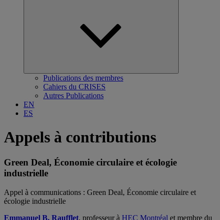
Ouvrir
le
sous-
menu
Publications des membres
Cahiers du CRISES
Autres Publications
EN
ES
Appels à contributions
Green Deal, Économie circulaire et écologie
industrielle
Appel à communications : Green Deal, Économie circulaire et
écologie industrielle
Emmanuel B. Raufflet
, professeur à
HEC Montréal
et membre du