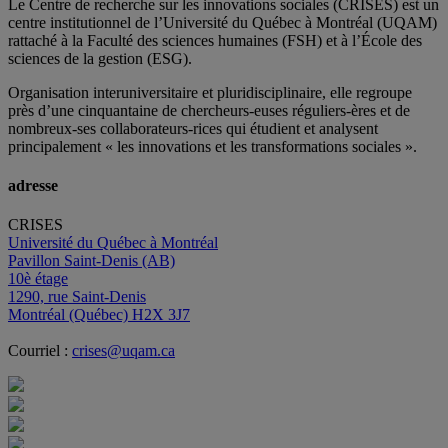
Le Centre de recherche sur les innovations sociales (CRISES) est un
centre institutionnel de l’Université du Québec à Montréal (UQAM)
rattaché à la Faculté des sciences humaines (FSH) et à l’École des
sciences de la gestion (ESG).
Organisation interuniversitaire et pluridisciplinaire, elle regroupe
près d’
une c
inquantaine
de
chercheurs
-euses
réguliers
-ères
et de
nombreux
-ses
collaborateurs
-rices
qui étudient et analysent
principalement « les innovations et les transformations sociales ».
adresse
CRISES
Université du Québec à Montréal
Pavillon Saint-Denis (AB)
10è étage
1290, rue Saint-Denis
Montréal (Québec) H2X 3J7
Courriel :
crises@uqam.ca