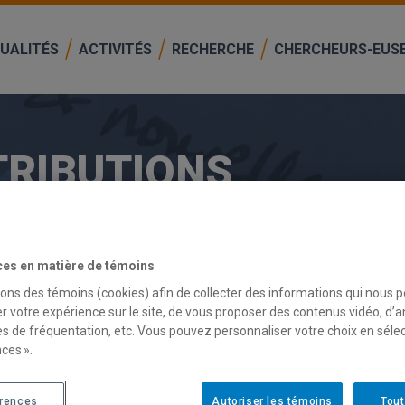
UALITÉS
ACTIVITÉS
RECHERCHE
CHERCHEURS-EUS
TRIBUTIONS
ces en matière de témoins
sons des témoins (cookies) afin de collecter des informations qui nous 
r votre expérience sur le site, de vous proposer des contenus vidéo, d’a
ENUES DE RECHERCHE ET PROJETS D
es de fréquentation, etc. Vous pouvez personnaliser votre choix en séle
ces ».
érences
Autoriser les témoins
Tout