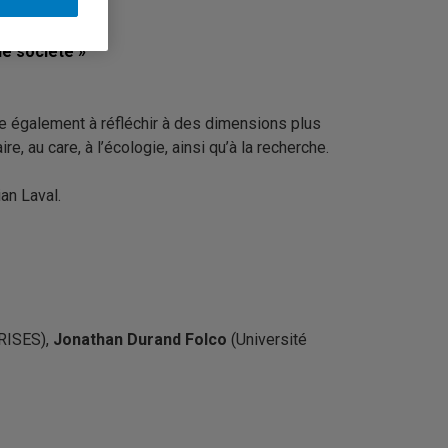
e société »
ite également à réfléchir à des dimensions plus
 au care, à l’écologie, ainsi qu’à la recherche.
an Laval.
RISES
),
Jonathan Durand Folco
(
Université