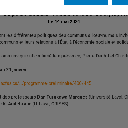
Appel à communications –
Acfas
–
Université Ottawa
 Politique des communs : avenues de recherche et projets d
Le 14 mai 2024
avant les différentes politiques des communs à l’œuvre, mais inv
s et leurs relations à l’État, à l’économie sociale et solidaire,
communs qui ont confirmé leur présence, Pierre Dardot et Christi
au 24 janvier !
.acfas.ca/…/programme-preliminaire/400/445
t des professeurs
Dan Furukawa Marques
(
Université Laval
,
C
c K. Audebrand
(U. Laval, CRISES).