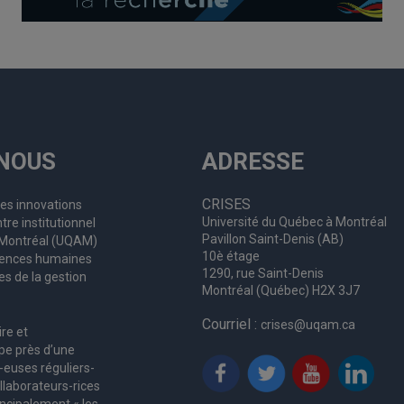
NOUS
ADRESSE
CRISES
les innovations
Université du Québec à Montréal
tre institutionnel
Pavillon Saint-Denis (AB)
à Montréal (UQAM)
10è étage
ciences humaines
1290, rue Saint-Denis
es de la gestion
Montréal (Québec) H2X 3J7
Courriel :
crises@uqam.ca
ire et
upe
près d’
une
-euses
réguliers
-
llaborateurs
-rices