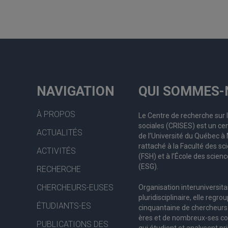
NAVIGATION
QUI SOMMES-
À PROPOS
Le Centre de recherche sur 
sociales (CRISES) est un cen
ACTUALITÉS
de l’Université du Québec 
rattaché à la Faculté des s
ACTIVITÉS
(FSH) et à l’École des scienc
(ESG).
RECHERCHE
CHERCHEURS-EUSES
Organisation interuniversita
pluridisciplinaire, elle regro
ÉTUDIANTS-ES
c
inquantaine
de
chercheurs
ères
et de nombreux
-ses
co
PUBLICATIONS DES