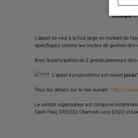
Colloque «
L’appel se veut à la fois large en mettant de l’
spécifiques comme les modes de gestion des commun
Avec la participation de 2 grands penseurs des 
L’appel à propositions est ouvert
jusqu’
Tous les détails sur le lien suivant :
https://www
Le comité organisateur est composé notammen
Saint-Paul
, CRISES), Charmain Levy (
UQO
) et
Lu