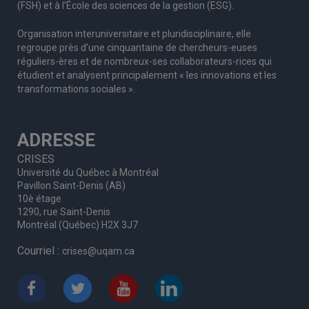
(FSH) et à l’École des sciences de la gestion (ESG).
Organisation interuniversitaire et pluridisciplinaire, elle
regroupe
près d’
une c
inquantaine
de
chercheurs
-euses
réguliers
-ères
et de nombreux
-ses
collaborateurs
-rices
qui
étudient et analysent principalement « les innovations et les
transformations sociales ».
ADRESSE
CRISES
Université du Québec à Montréal
Pavillon Saint-Denis (AB)
10è étage
1290, rue Saint-Denis
Montréal (Québec) H2X 3J7
Courriel :
crises@uqam.ca