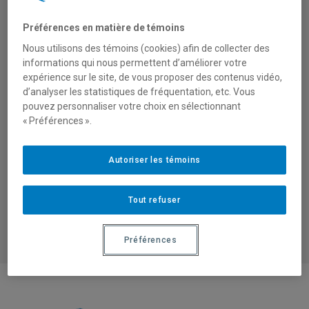
EMERALD LITERATI
Préférences en matière de témoins
Prix Emerald Literati
Nous utilisons des témoins (cookies) afin de collecter des
informations qui nous permettent d’améliorer votre
expérience sur le site, de vous proposer des contenus vidéo,
La professeure
Valérie Michaud
, ESG-
d’analyser les statistiques de fréquentation, etc. Vous
UQAM, CRISES, est récompensée pour
pouvez personnaliser votre choix en sélectionnant
son
article
portant sur les paradoxes dans
« Préférences ».
les documents organisationnels
(
communiqué
de l’UQAM). Félicitations !
Autoriser les témoins
Tout refuser
Préférences