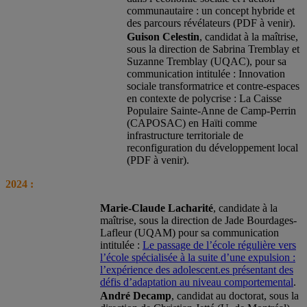
communautaire : un concept hybride et
des parcours révélateurs (PDF à venir).
Guison Celestin
, candidat à la maîtrise,
sous la direction de Sabrina Tremblay et
Suzanne Tremblay (UQAC), pour sa
communication intitulée : Innovation
sociale transformatrice et contre-espaces
en contexte de polycrise : La Caisse
Populaire Sainte-Anne de Camp-Perrin
(CAPOSAC) en Haïti comme
infrastructure territoriale de
reconfiguration du développement local
(PDF à venir).
2024 :
Marie-Claude Lacharité
, candidate à la
maîtrise, sous la direction de Jade Bourdages-
Lafleur (UQAM) pour sa communication
intitulée :
Le passage de l’école régulière vers
l’école spécialisée à la suite d’une expulsion :
l’expérience des adolescent.es présentant des
défis d’adaptation au niveau comportemental
.
André Decamp
, candidat au doctorat, sous la