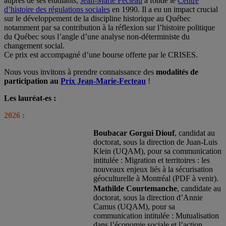
auprès de ses étudiants,
Jean-Marie Fecteau
a fondé le
Centre
d’histoire des régulations sociales
en 1990. Il a eu un impact crucial
sur le développement de la discipline historique au Québec
notamment par sa contribution à la réflexion sur l’histoire politique
du Québec sous l’angle d’une analyse non-déterministe du
changement social.
Ce prix est accompagné d’une bourse offerte par le CRISES.
Nous vous invitons à prendre connaissance des
modalités de
participation au
Prix Jean-Marie-Fecteau
!
Les lauréat-es :
2026 :
Boubacar Gorgui Diouf
, candidat au
doctorat, sous la direction de Juan-Luis
Klein (UQAM), pour sa communication
intitulée : Migration et territoires : les
nouveaux enjeux liés à la sécurisation
géoculturelle à Montréal (PDF à venir).
Mathilde Courtemanche
, candidate au
doctorat, sous la direction d’Annie
Camus (UQAM), pour sa
communication intitulée : Mutualisation
dans l’économie sociale et l’action