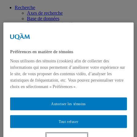
Recherche
Axes de recherche
Base de données
Programmation scientifique
Projets ciblés
Chercheurs-euses
Préférences en matière de témoins
Nous utilisons des témoins (cookies) afin de collecter des
informations qui nous permettent d’améliorer votre expérience sur
le site, de vous proposer des contenus vidéo, d’analyser les
statistiques de fréquentation, etc. Vous pouvez personnaliser votre
Étudiants-es
choix en sélectionnant « Préférences ».
Bourses Paul-R-Bélanger
Membres étudiants-es
Colloque étudiant CRISES
Prix Jean-Marie-Fecteau
Autoriser les témoins
Représentants-es étudiants-es
Thèses et mémoires
Tout refuser