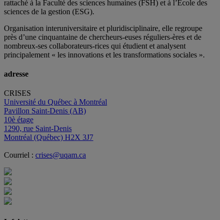
rattaché à la Faculté des sciences humaines (FSH) et à l’École des
sciences de la gestion (ESG).
Organisation interuniversitaire et pluridisciplinaire, elle regroupe
près d’
une c
inquantaine
de
chercheurs
-euses
réguliers
-ères
et de
nombreux
-ses
collaborateurs
-rices
qui étudient et analysent
principalement « les innovations et les transformations sociales ».
adresse
CRISES
Université du Québec à Montréal
Pavillon Saint-Denis (AB)
10è étage
1290, rue Saint-Denis
Montréal (Québec) H2X 3J7
Courriel :
crises@uqam.ca