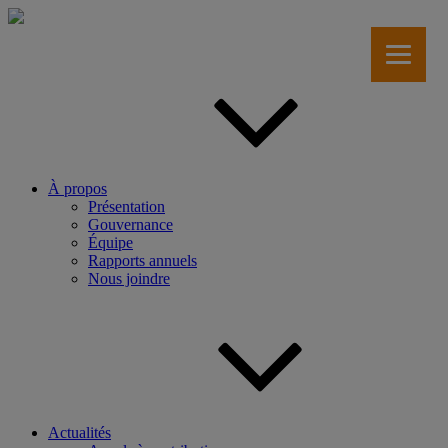
Aller
au
contenu
principal
À propos
Présentation
Gouvernance
Équipe
Rapports annuels
Nous joindre
Actualités