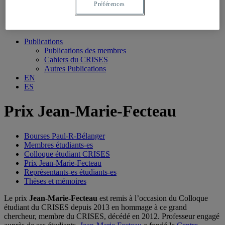
Préférences
Publications
Publications des membres
Cahiers du CRISES
Autres Publications
EN
ES
Prix Jean-Marie-Fecteau
Bourses Paul-R-Bélanger
Membres étudiants-es
Colloque étudiant CRISES
Prix Jean-Marie-Fecteau
Représentants-es étudiants-es
Thèses et mémoires
Le prix
Jean-Marie-Fecteau
est remis à l’occasion du Colloque
étudiant du CRISES depuis 2013 en hommage à ce grand
chercheur, membre du CRISES, décédé en 2012. Professeur engagé