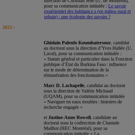
direction de Christian Jetté (U. de Montréal),
pour sa communication intitulée :
Le savoir
expérientiel des habitant.e.s (en milieu rural et
urbain) : une écologie des savoirs ?
2023 :
Ghislain Palenfo Koumbatersour
, candidat
au doctorat sous la direction d’Yves Hallée (U.
Laval), pour sa communication intitulée :
«
Statuts général et particulier dans la Fonction
publique d’État du Burkina Faso : influence
sur le mode de détermination de la
rémunération des fonctionnaires »
Marc D. Lachapelle
, candidat au doctorat
sous la direction de Valérie Michaud
(UQAM), pour sa communication intitulée
«
Naviguer en eaux troubles : histoires de
recherche engagée »
et
Justine-Anne Rowell
, candidate au
doctorat sous la codirection de Chantale
Mailhot (HEC Montréal), pour sa
communication intitulée «
La