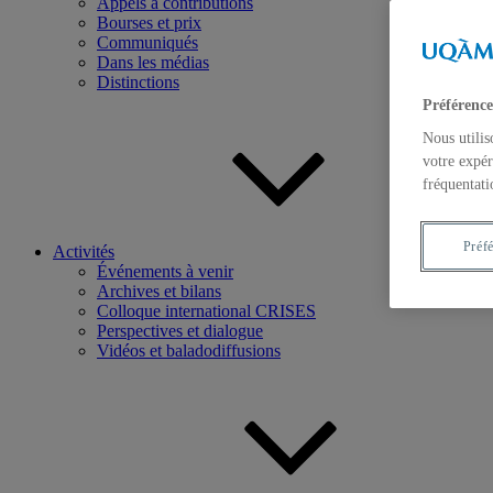
Appels à contributions
Bourses et prix
Communiqués
Dans les médias
Distinctions
Préférence
Nous utilis
votre expér
fréquentati
Préf
Activités
Événements à venir
Archives et bilans
Colloque international CRISES
Perspectives et dialogue
Vidéos et baladodiffusions