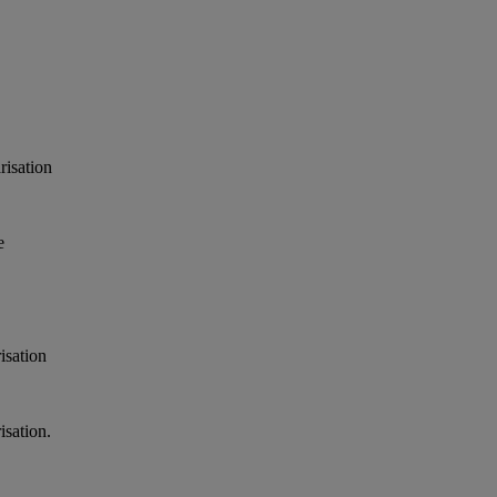
risation
e
isation
isation.