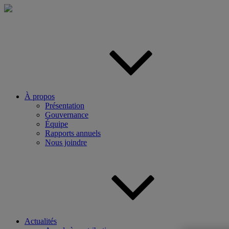
Aller
au
contenu
principal
À propos
Présentation
Gouvernance
Équipe
Rapports annuels
Nous joindre
Actualités