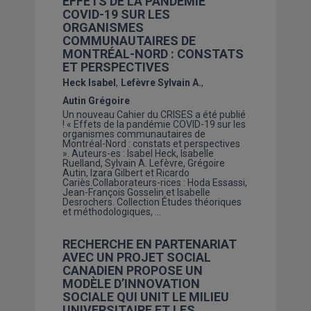
EFFETS DE LA PANDÉMIE
COVID-19 SUR LES
ORGANISMES
COMMUNAUTAIRES DE
MONTRÉAL-NORD : CONSTATS
ET PERSPECTIVES
Heck Isabel
Lefèvre Sylvain A.
Autin Grégoire
Un nouveau Cahier du CRISES a été publié
! « Effets de la pandémie COVID-19 sur les
organismes communautaires de
Montréal-Nord : constats et perspectives
». Auteurs-es : Isabel Heck, Isabelle
Ruelland, Sylvain A. Lefèvre, Grégoire
Autin, Izara Gilbert et Ricardo
Cariès.Collaborateurs-rices : Hoda Essassi,
Jean-François Gosselin et Isabelle
Desrochers. Collection Études théoriques
et méthodologiques, …
RECHERCHE EN PARTENARIAT
AVEC UN PROJET SOCIAL
CANADIEN PROPOSE UN
MODÈLE D’INNOVATION
SOCIALE QUI UNIT LE MILIEU
UNIVERSITAIRE ET LES