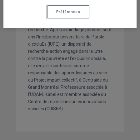
pour réduire les inégalités sociales et pour
démocratiser les savoirs. Ses travaux sont
Préférences
diffusés localement et à l’international,
tant dans les milieux de pratique que de la
recherche. Après avoir dirigé pendant sept
ans l’Incubateur universitaire de Parole
d’excluEs (IUPE), un dispositif de
recherche-action engagé dans la lutte
contre la pauvreté et l’exclusion sociale,
elle œuvre maintenant comme
responsable des apprentissages au sein
du Projet impact collectif, à Centraide du
Grand Montréal. Professeure associée à
l’UQAM, Isabel est membre associée du
Centre de recherche sur les innovations
sociales (CRISES).