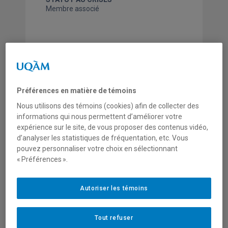
Membre associé
Préférences en matière de témoins
Nous utilisons des témoins (cookies) afin de collecter des
informations qui nous permettent d’améliorer votre
Isabel Heck (Ph.D. en anthropologie) se
expérience sur le site, de vous proposer des contenus vidéo,
consacre à la recherche-action dans le but
d’analyser les statistiques de fréquentation, etc. Vous
de favoriser l’inclusion sociale. Jetant un
pouvez personnaliser votre choix en sélectionnant
pont entre la production de connaissances
« Préférences ».
et l’action, elle participe à des projets
transformateurs en collaboration avec
Autoriser les témoins
des acteurs-rices sociaux et des citoyens-
nes de quartiers à faible revenu. Plus
largement, elle s’intéresse aux méthodes
Tout refuser