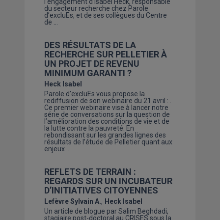
l’engagement d’Isabel Heck, responsable
du secteur recherche chez Parole
d’excluEs, et de ses collègues du Centre
de …
DES RÉSULTATS DE LA
RECHERCHE SUR PELLETIER À
UN PROJET DE REVENU
MINIMUM GARANTI ?
Heck Isabel
Parole d’excluEs vous propose la
rediffusion de son webinaire du 21 avril : .
Ce premier webinaire vise à lancer notre
série de conversations sur la question de
l’amélioration des conditions de vie et de
la lutte contre la pauvreté. En
rebondissant sur les grandes lignes des
résultats de l’étude de Pelletier quant aux
enjeux …
REFLETS DE TERRAIN :
REGARDS SUR UN INCUBATEUR
D’INITIATIVES CITOYENNES
Lefèvre Sylvain A.
Heck Isabel
Un article de blogue par Salim Beghdadi,
stagiaire post-doctoral au CRISES sous la