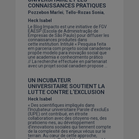
CONNAISSANCES PRATIQUES
Pozzebon Marlei
Tello-Rozas Sonia
Heck Isabel
Le Blog Impacto est une initiative de FGV
EAESP (Escola de Administração de
Empresas de São Paulo) pour diffuser les
connaissances produites dans
cette institution. Intitulé « Pesquisa feita
em parceria com projeto social canadense
propõe modelo para inovação social que
une academia e conhecimento prático
// La recherche effectuée en partenariat
avec un projet social canadien propose …
UN INCUBATEUR
UNIVERSITAIRE SOUTIENT LA
LUTTE CONTRE L’EXCLUSION
Heck Isabel
« Des scientifiques impliqués dans
l’Incubateur universitaire Parole d’excluEs
(IUPE) ont contribué, en étroite
collaboration avec des citoyens-nes, des
praticiens-nes, au développement
d’innovations sociales qui tiennent compte
de la complexité des enjeux vécus sur le
terrain. Au cœur de cette approche,