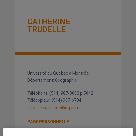
CATHERINE
TRUDELLE
Université du Québec à Montréal
Département: Géographie
Téléphone:
(514) 987-3000
p.5042
Télécopieur:
(514) 987-6784
trudelle.catherine@uqam.ca
PAGE PERSONNELLE
AXE DE RECHERCHE