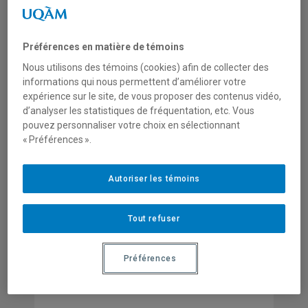
Territoires et milieux de vie
STATUT AU CRISES
Membre régulier
Préférences en matière de témoins
Nous utilisons des témoins (cookies) afin de collecter des
DOMAINES D'EXPERTISE
Conflits urbains
informations qui nous permettent d’améliorer votre
Gouvernance territoriale
expérience sur le site, de vous proposer des contenus vidéo,
d’analyser les statistiques de fréquentation, etc. Vous
Écologie humaine
pouvez personnaliser votre choix en sélectionnant
Espaces urbains et urbanité
« Préférences ».
Mouvements sociaux
Personnes, villes et territoires
Pratiques d’aménagement
Autoriser les témoins
Tout refuser
Préférences