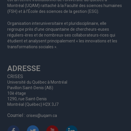
Montréal (UQAM) rattaché à la Faculté des sciences humaines
(FSH) et à l’École des sciences de la gestion (ESG).
Organisation interuniversitaire et pluridisciplinaire, elle
regroupe
près d’
une c
inquantaine
de
chercheurs
-euses
réguliers
-ères
et de nombreux
-ses
collaborateurs
-rices
qui
étudient et analysent principalement « les innovations et les
transformations sociales ».
ADRESSE
CRISES
Université du Québec à Montréal
Pavillon Saint-Denis (AB)
10è étage
1290, rue Saint-Denis
Montréal (Québec) H2X 3J7
Courriel :
crises@uqam.ca