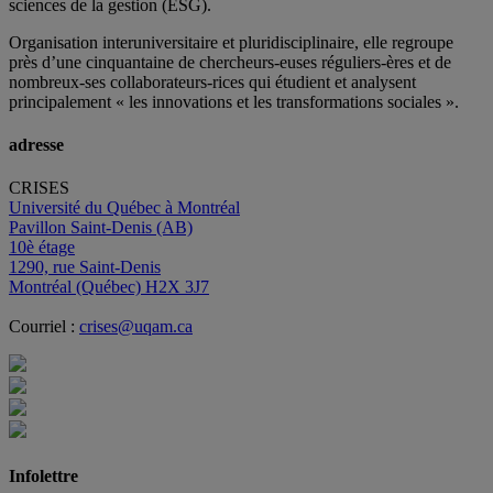
sciences de la gestion (ESG).
Organisation interuniversitaire et pluridisciplinaire, elle regroupe
près d’
une c
inquantaine
de
chercheurs
-euses
réguliers
-ères
et de
nombreux
-ses
collaborateurs
-rices
qui étudient et analysent
principalement « les innovations et les transformations sociales ».
adresse
CRISES
Université du Québec à Montréal
Pavillon Saint-Denis (AB)
10è étage
1290, rue Saint-Denis
Montréal (Québec) H2X 3J7
Courriel :
crises@uqam.ca
Infolettre