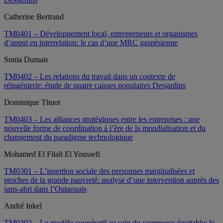
Catherine Bertrand
TM0401 – Développement local, entrepreneurs et organismes
d’appui en interrelation: le cas d’une MRC gaspésienne
Sonia Dumais
TM0402 – Les relations du travail dans un contexte de
réingénierie: étude de quatre caisses populaires Desjardins
Dominique Thuot
TM0403 – Les alliances stratégiques entre les entreprises : une
nouvelle forme de coordination à l’ère de la mondialisation et du
changement du paradigme technologique
Mohamed El Filali El Youssefi
TM0301 – L’insertion sociale des personnes marginalisées et
proches de la grande pauvreté: analyse d’une intervention auprès des
sans-abri dans l’Outaouais
André Inkel
TM0302 – Le modèle coopératif au sein du commerce équitable: le