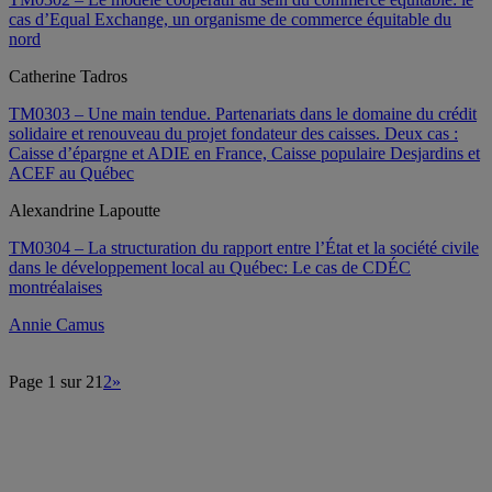
cas d’Equal Exchange, un organisme de commerce équitable du
nord
Catherine Tadros
TM0303 – Une main tendue. Partenariats dans le domaine du crédit
solidaire et renouveau du projet fondateur des caisses. Deux cas :
Caisse d’épargne et ADIE en France, Caisse populaire Desjardins et
ACEF au Québec
Alexandrine Lapoutte
TM0304 – La structuration du rapport entre l’État et la société civile
dans le développement local au Québec: Le cas de CDÉC
montréalaises
Annie Camus
Page 1 sur 2
1
2
»