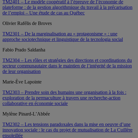
TM2401 – Le modèle coopératif à l’épreuve de l’économie de
plateforme : de la gestion algorithmique du travail à la précarisation
de l’emploi – Une étude de cas au Québec
Olivier Rafélis de Broves
TM2301 – De la marginalisation au « protagonisme » : une
approche sociotechnique et linguistique de la tecnologia social
Fabio Prado Saldanha
TM2304 – Les rôles et stratégies des directions et coordinations du
secteur communautaire dans le maintien de l’intégrité de la mission
de leur organisation
Marie-Ève Lapointe
TM2303 – Prendre soin des humains une organisation à la fois :
exploration de la permaculture à travers une recherche-action
collaborative en économie sociale
Mylène Pinard-L’Abbée
TM2302 – Les tensions paradoxales dans la mise en oeuvre d’une
innovation sociale : le cas du projet de mutualisation de La Cuillère
ensoleillée