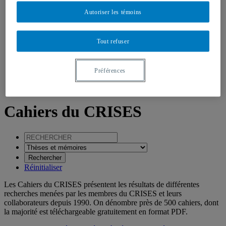
Autoriser les témoins
Publications
Tout refuser
Publications des membres
Cahiers du CRISES
Autres Publications
Préférences
EN
ES
Cahiers du CRISES
Réinitialiser
Les Cahiers du CRISES présentent les résultats de différentes
recherches menées par les membres du CRISES et leurs
collaborateurs depuis 1990. On dénombre près de 500 cahiers, dont
la majorité est téléchargeable gratuitement en format PDF.