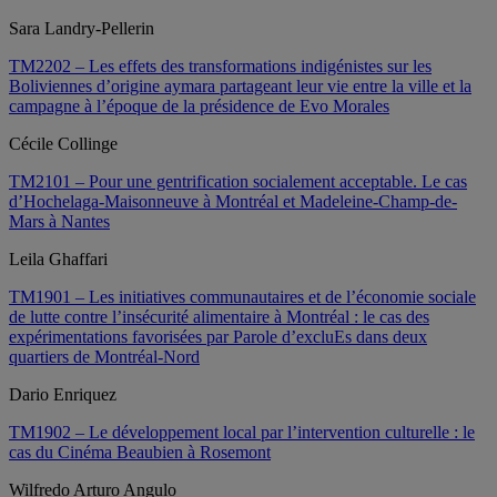
Sara Landry-Pellerin
TM2202 – Les effets des transformations indigénistes sur les
Boliviennes d’origine aymara partageant leur vie entre la ville et la
campagne à l’époque de la présidence de Evo Morales
Cécile Collinge
TM2101 – Pour une gentrification socialement acceptable. Le cas
d’Hochelaga-Maisonneuve à Montréal et Madeleine-Champ-de-
Mars à Nantes
Leila Ghaffari
TM1901 – Les initiatives communautaires et de l’économie sociale
de lutte contre l’insécurité alimentaire à Montréal : le cas des
expérimentations favorisées par Parole d’excluEs dans deux
quartiers de Montréal-Nord
Dario Enriquez
TM1902 – Le développement local par l’intervention culturelle : le
cas du Cinéma Beaubien à Rosemont
Wilfredo Arturo Angulo