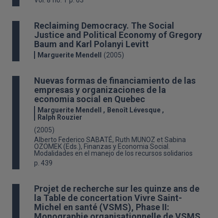
Vol. 8
no. 1
p. 63
Reclaiming Democracy. The Social
Justice and Political Economy of Gregory
Baum and Karl Polanyi Levitt
Marguerite Mendell
(2005)
Nuevas formas de financiamiento de las
empresas y organizaciones de la
economia social en Quebec
Marguerite Mendell
Benoît Lévesque
Ralph Rouzier
(2005)
Alberto Federico SABATÉ, Ruth MUNOZ et Sabina
OZOMEK (Eds.), Finanzas y Economia Social.
Modalidades en el manejo de los recursos solidarios
p. 439
Projet de recherche sur les quinze ans de
la Table de concertation Vivre Saint-
Michel en santé (VSMS), Phase II:
Monographie organisationnelle de VSMS