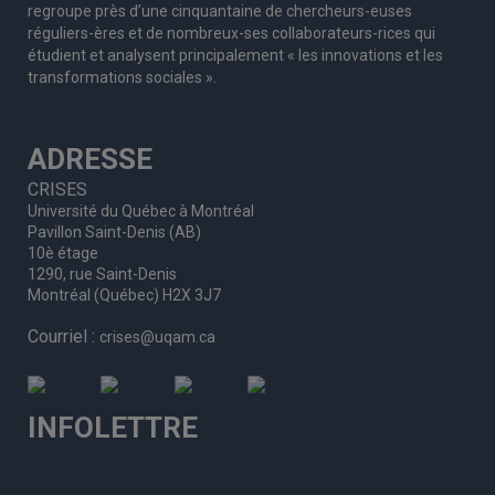
regroupe
près d’
une c
inquantaine
de
chercheurs
-euses
réguliers
-ères
et de nombreux
-ses
collaborateurs
-rices
qui
étudient et analysent principalement « les innovations et les
transformations sociales ».
ADRESSE
CRISES
Université du Québec à Montréal
Pavillon Saint-Denis (AB)
10è étage
1290, rue Saint-Denis
Montréal (Québec) H2X 3J7
Courriel :
crises@uqam.ca
INFOLETTRE