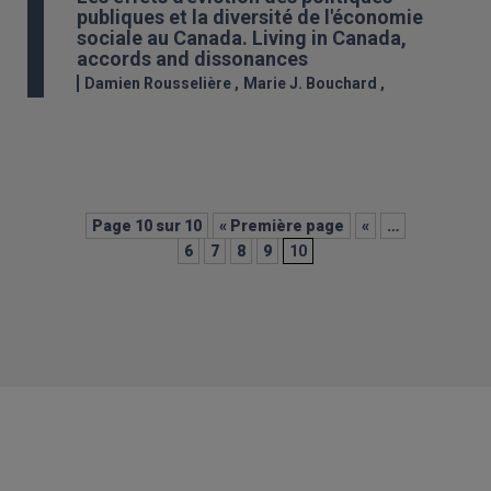
publiques et la diversité de l'économie
sociale au Canada. Living in Canada,
accords and dissonances
Damien Rousselière
Marie J. Bouchard
Page 10 sur 10
« Première page
«
…
6
7
8
9
10