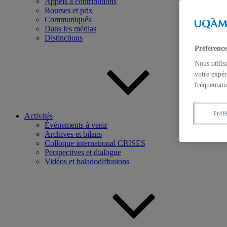
Appels à contributions
Bourses et prix
Communiqués
Dans les médias
Distinctions
Préférence
Nous utilis
votre expér
fréquentati
Préf
Activités
Événements à venir
Archives et bilans
Colloque international CRISES
Perspectives et dialogue
Vidéos et baladodiffusions