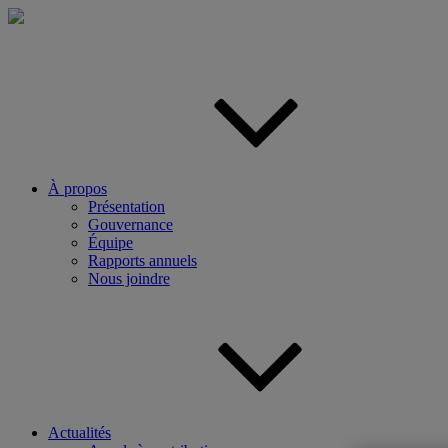
Aller
au
contenu
principal
À propos
Présentation
Gouvernance
Équipe
Rapports annuels
Nous joindre
Actualités