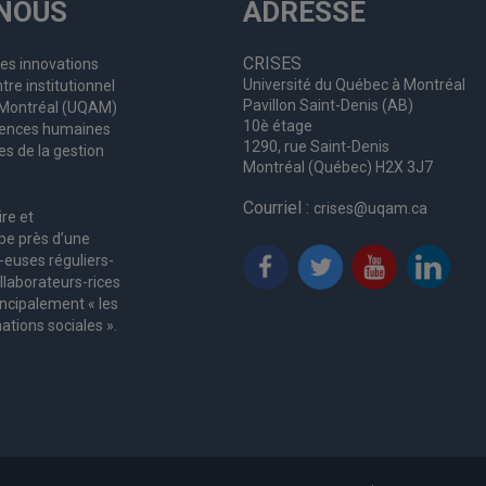
NOUS
ADRESSE
CRISES
les innovations
Université du Québec à Montréal
tre institutionnel
Pavillon Saint-Denis (AB)
à Montréal (UQAM)
10è étage
ciences humaines
1290, rue Saint-Denis
es de la gestion
Montréal (Québec) H2X 3J7
Courriel :
crises@uqam.ca
ire et
upe
près d’
une
-euses
réguliers
-
llaborateurs
-rices
incipalement « les
ations sociales ».