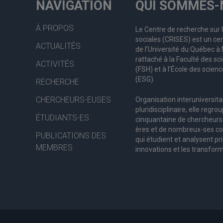
NAVIGATION
QUI SOMMES-
À PROPOS
Le Centre de recherche sur 
sociales (CRISES) est un cen
ACTUALITÉS
de l’Université du Québec 
rattaché à la Faculté des s
ACTIVITÉS
(FSH) et à l’École des scienc
(ESG).
RECHERCHE
CHERCHEURS-EUSES
Organisation interuniversita
pluridisciplinaire, elle regro
ÉTUDIANTS-ES
c
inquantaine
de
chercheurs
ères
et de nombreux
-ses
co
PUBLICATIONS DES
qui étudient et analysent pr
MEMBRES
innovations et les transform