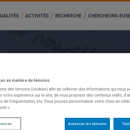
UALITÉS
ACTIVITÉS
RECHERCHE
CHERCHEURS-EUS
ces en matière de témoins
sons des témoins (cookies) afin de collecter des informations qui nous 
r votre expérience sur le site, de vous proposer des contenus vidéo, d’a
es de fréquentation, etc. Vous pouvez personnaliser votre choix en séle
 UNE TRADITION LATINO-AMÉRICAIN
ces ».
arte Pimentel et
Dominic Lapointe
(UQAM, CRISES) qui analyse 
érences
Autoriser les témoins
Tout