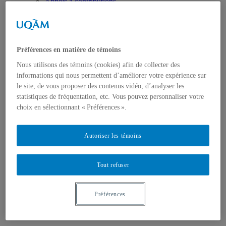
Appels à contributions
Bourses et prix
Communiqués
Dans les médias
Distinctions
Préférences en matière de témoins
Nous utilisons des témoins (cookies) afin de collecter des
informations qui nous permettent d’améliorer votre expérience sur
le site, de vous proposer des contenus vidéo, d’analyser les
statistiques de fréquentation, etc. Vous pouvez personnaliser votre
choix en sélectionnant « Préférences ».
Activités
Événements à venir
Archives et bilans
Autoriser les témoins
Colloque international CRISES
Perspectives et dialogue
Vidéos et baladodiffusions
Tout refuser
Préférences