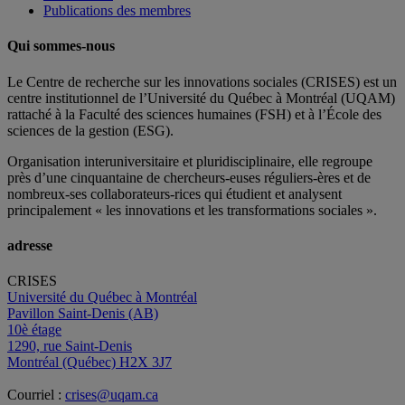
Publications des membres
Qui sommes-nous
Le Centre de recherche sur les innovations sociales (CRISES) est un
centre institutionnel de l’Université du Québec à Montréal (UQAM)
rattaché à la Faculté des sciences humaines (FSH) et à l’École des
sciences de la gestion (ESG).
Organisation interuniversitaire et pluridisciplinaire, elle regroupe
près d’
une c
inquantaine
de
chercheurs
-euses
réguliers
-ères
et de
nombreux
-ses
collaborateurs
-rices
qui étudient et analysent
principalement « les innovations et les transformations sociales ».
adresse
CRISES
Université du Québec à Montréal
Pavillon Saint-Denis (AB)
10è étage
1290, rue Saint-Denis
Montréal (Québec) H2X 3J7
Courriel :
crises@uqam.ca