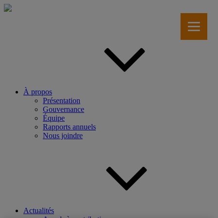
Aller
au
contenu
principal
À propos
Présentation
Gouvernance
Équipe
Rapports annuels
Nous joindre
Actualités