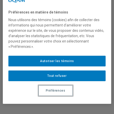
Préférences en matière de témoins
Nous utilisons des témoins (cookies) afin de collecter des
informations qui nous permettent d’améliorer votre
expérience sur le site, de vous proposer des contenus vidéo,
d’analyser les statistiques de fréquentation, etc. Vous
pouvez personnaliser votre choix en sélectionnant
« Préférences ».
Autoriser les témoins
Tout refuser
Le Bureau principal du CRISES sera fermé du
Préférences
23 décembre 2020 au 6 janvier 2021 inclus.