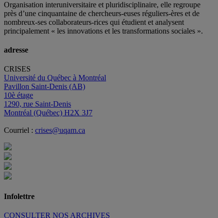
Organisation interuniversitaire et pluridisciplinaire, elle regroupe
près d’
une c
inquantaine
de
chercheurs
-euses
réguliers
-ères
et de
nombreux
-ses
collaborateurs
-rices
qui étudient et analysent
principalement « les innovations et les transformations sociales ».
adresse
CRISES
Université du Québec à Montréal
Pavillon Saint-Denis (AB)
10è étage
1290, rue Saint-Denis
Montréal (Québec) H2X 3J7
Courriel :
crises@uqam.ca
Infolettre
CONSULTER NOS ARCHIVES