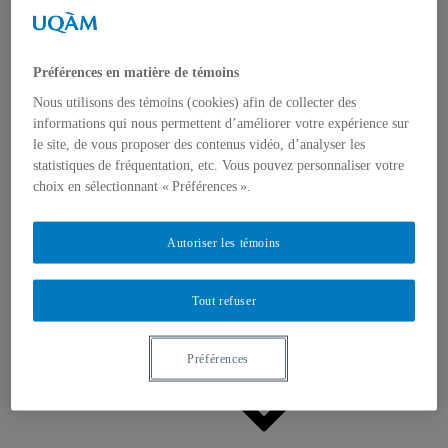
Appels à contributions
Bourses et prix
Communiqués
Dans les médias
Préférences en matière de témoins
Distinctions
Nous utilisons des témoins (cookies) afin de collecter des
informations qui nous permettent d’améliorer votre expérience sur
le site, de vous proposer des contenus vidéo, d’analyser les
statistiques de fréquentation, etc. Vous pouvez personnaliser votre
choix en sélectionnant « Préférences ».
Activités
Autoriser les témoins
Événements à venir
Archives et bilans
Colloque international CRISES
Perspectives et dialogue
Tout refuser
Vidéos et baladodiffusions
Préférences