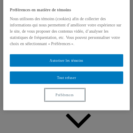
Appels à contributions
Bourses et prix
Préférences en matière de témoins
Communiqués
Dans les médias
Nous utilisons des témoins (cookies) afin de collecter des
Distinctions
informations qui nous permettent d’améliorer votre expérience sur
le site, de vous proposer des contenus vidéo, d’analyser les
statistiques de fréquentation, etc. Vous pouvez personnaliser votre
choix en sélectionnant « Préférences ».
Autoriser les témoins
Activités
Événements à venir
Tout refuser
Archives et bilans
Colloque international CRISES
Perspectives et dialogue
Vidéos et baladodiffusions
Préférences