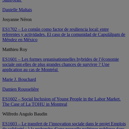
Danielle Maltais
Josyanne Néron
ES1702 – Lo común como factor de resiliencia local: entre
referentes y actividades. El caso de la comunidad de Capulálpam de
Méndez en México
Matthieu Roy
ES1601 – Les formes organisationnelles hybrides de l’économie
sociale ont-elles de plus grandes chances de survivre ? Une
application au cas de Montréal
Marie J. Bouchard
Damien Rousselière
ES1602 – Social Inclusion of Young People in the Labor Market.
The Case of La TOHU in Montreal
Wilfredo Angulo Baudin
ES1603 – Le transfert de l’innovation sociale dans le projet Emplois
de solidarité : à la recherche d’une nouvelle politique publique dans