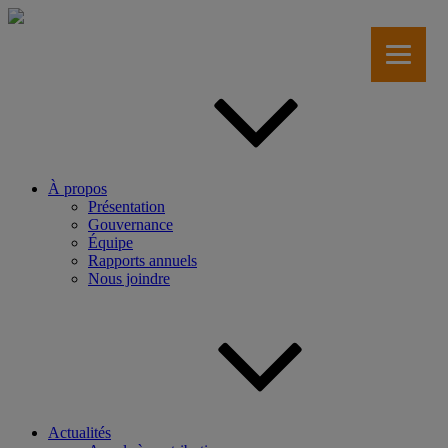
Aller
au
contenu
principal
À propos
Présentation
Gouvernance
Équipe
Rapports annuels
Nous joindre
Actualités