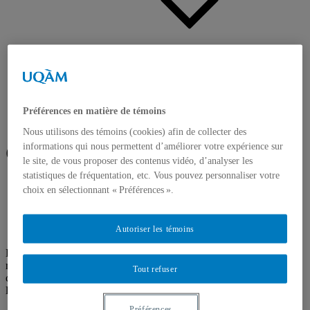
Publications
Publications des membres
Cahiers du CRISES
Autres Publications
EN
Préférences en matière de témoins
ES
Nous utilisons des témoins (cookies) afin de collecter des
informations qui nous permettent d’améliorer votre expérience sur
Cahiers du CRISES
le site, de vous proposer des contenus vidéo, d’analyser les
statistiques de fréquentation, etc. Vous pouvez personnaliser votre
choix en sélectionnant « Préférences ».
Réinitialiser
Autoriser les témoins
Les Cahiers du CRISES présentent les résultats de différentes
recherches menées par les membres du CRISES et leurs
Tout refuser
collaborateurs depuis 1990. On dénombre près de 500 cahiers, dont
la majorité est téléchargeable gratuitement en format PDF.
Préférences