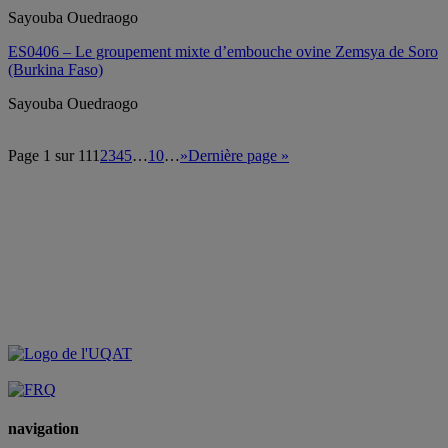
Sayouba Ouedraogo
ES0406 – Le groupement mixte d’embouche ovine Zemsya de Soro
(Burkina Faso)
Sayouba Ouedraogo
Page 1 sur 11
1
2
3
4
5
…
10
…
»
Dernière page »
navigation