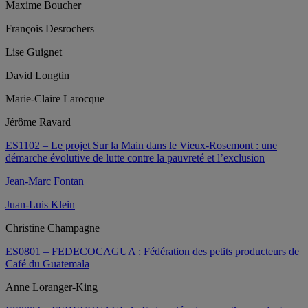
Maxime Boucher
François Desrochers
Lise Guignet
David Longtin
Marie-Claire Larocque
Jérôme Ravard
ES1102 – Le projet Sur la Main dans le Vieux-Rosemont : une
démarche évolutive de lutte contre la pauvreté et l’exclusion
Jean-Marc Fontan
Juan-Luis Klein
Christine Champagne
ES0801 – FEDECOCAGUA : Fédération des petits producteurs de
Café du Guatemala
Anne Loranger-King