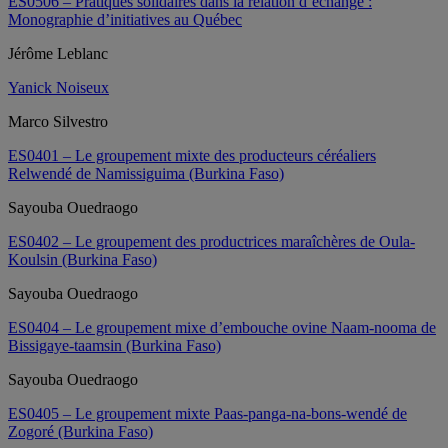
ES0506 – Pratiques solidaires dans la relation d’échange :
Monographie d’initiatives au Québec
Jérôme Leblanc
Yanick Noiseux
Marco Silvestro
ES0401 – Le groupement mixte des producteurs céréaliers
Relwendé de Namissiguima (Burkina Faso)
Sayouba Ouedraogo
ES0402 – Le groupement des productrices maraîchères de Oula-
Koulsin (Burkina Faso)
Sayouba Ouedraogo
ES0404 – Le groupement mixe d’embouche ovine Naam-nooma de
Bissigaye-taamsin (Burkina Faso)
Sayouba Ouedraogo
ES0405 – Le groupement mixte Paas-panga-na-bons-wendé de
Zogoré (Burkina Faso)