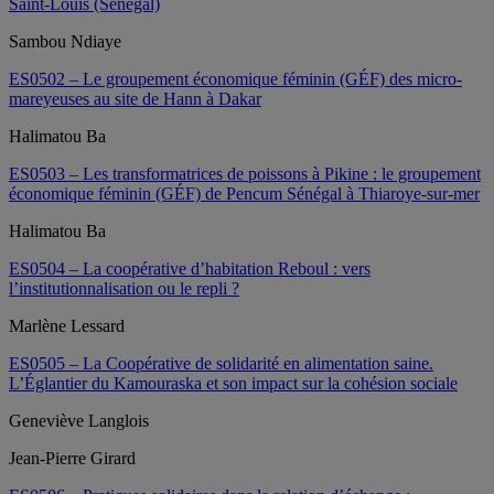
Saint-Louis (Sénégal)
Sambou Ndiaye
ES0502 – Le groupement économique féminin (GÉF) des micro-
mareyeuses au site de Hann à Dakar
Halimatou Ba
ES0503 – Les transformatrices de poissons à Pikine : le groupement
économique féminin (GÉF) de Pencum Sénégal à Thiaroye-sur-mer
Halimatou Ba
ES0504 – La coopérative d’habitation Reboul : vers
l’institutionnalisation ou le repli ?
Marlène Lessard
ES0505 – La Coopérative de solidarité en alimentation saine.
L’Églantier du Kamouraska et son impact sur la cohésion sociale
Geneviève Langlois
Jean-Pierre Girard