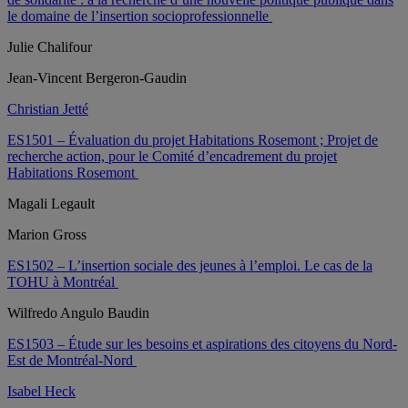
le domaine de l’insertion socioprofessionnelle
Julie Chalifour
Jean-Vincent Bergeron-Gaudin
Christian Jetté
ES1501 – Évaluation du projet Habitations Rosemont ; Projet de
recherche action, pour le Comité d’encadrement du projet
Habitations Rosemont
Magali Legault
Marion Gross
ES1502 – L’insertion sociale des jeunes à l’emploi. Le cas de la
TOHU à Montréal
Wilfredo Angulo Baudin
ES1503 – Étude sur les besoins et aspirations des citoyens du Nord-
Est de Montréal-Nord
Isabel Heck