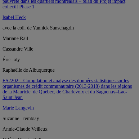
pauvreté dans les quartiers montréalais – bilan du Projet impact
collectif Phase 1
Isabel Heck
avec la coll. de Yannick Sanschagrin
Mariane Rail
Cassandre Ville
Éric Joly
Raphaëlle de Albuquerque
ES2202 – Compilation et analyse des données statistiques sur les
organismes de crédit communautaire (2013-2018) dans les régions
de la Mauricie, de Québec, de Charlevoix et du Saguenay–Lac-
Saint-Jean
Marie Langevin
Suzanne Tremblay
Annie-Claude Veilleux