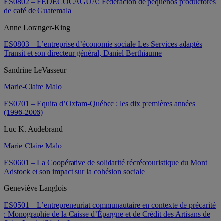
ES0802 – FEDECOCAGUA: Federación de pequeños productores
de café de Guatemala
Anne Loranger-King
ES0803 – L’entreprise d’économie sociale Les Services adaptés
Transit et son directeur général, Daniel Berthiaume
Sandrine LeVasseur
Marie-Claire Malo
ES0701 – Equita d’Oxfam-Québec : les dix premières années
(1996-2006)
Luc K. Audebrand
Marie-Claire Malo
ES0601 – La Coopérative de solidarité récréotouristique du Mont
Adstock et son impact sur la cohésion sociale
Geneviève Langlois
ES0501 – L’entrepreneuriat communautaire en contexte de précarité
: Monographie de la Caisse d’Épargne et de Crédit des Artisans de