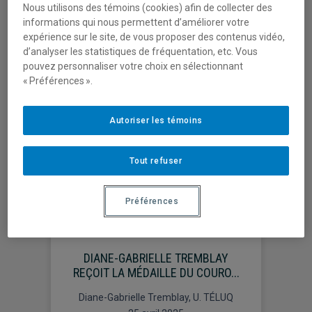
Nous utilisons des témoins (cookies) afin de collecter des
28 novembre 2025
informations qui nous permettent d’améliorer votre
expérience sur le site, de vous proposer des contenus vidéo,
d’analyser les statistiques de fréquentation, etc. Vous
pouvez personnaliser votre choix en sélectionnant
« Préférences ».
Autoriser les témoins
Tout refuser
Préférences
DIANE-GABRIELLE TREMBLAY
REÇOIT LA MÉDAILLE DU COURO...
Diane-Gabrielle Tremblay, U. TÉLUQ