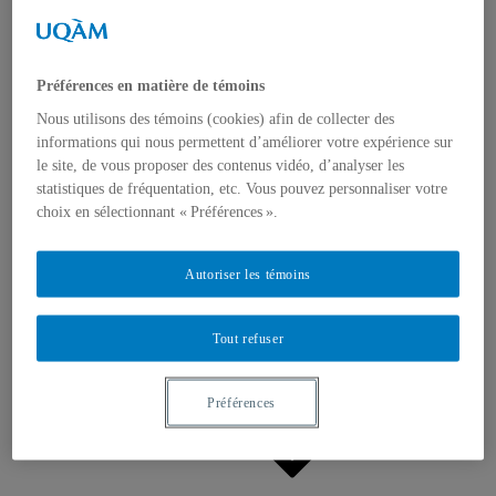
Appels à contributions
Bourses et prix
Communiqués
Dans les médias
Distinctions
Préférences en matière de témoins
Nous utilisons des témoins (cookies) afin de collecter des
informations qui nous permettent d’améliorer votre expérience sur
le site, de vous proposer des contenus vidéo, d’analyser les
statistiques de fréquentation, etc. Vous pouvez personnaliser votre
choix en sélectionnant « Préférences ».
Activités
Événements à venir
Autoriser les témoins
Archives et bilans
Colloque international CRISES
Perspectives et dialogue
Tout refuser
Vidéos et baladodiffusions
Préférences