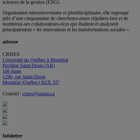
sciences de la gestion (ESG).
Organisation interuniversitaire et pluridisciplinaire, elle regroupe
près d’
une c
inquantaine
de
chercheurs
-euses
réguliers
-ères
et de
nombreux
-ses
collaborateurs
-rices
qui étudient et analysent
principalement « les innovations et les transformations sociales ».
adresse
CRISES
Université du Québec à Montréal
Pavillon Saint-Denis (AB)
10è étage
1290, rue Saint-Denis
Montréal (Québec) H2X 3J7
Courriel :
crises@uqam.ca
Infolettre