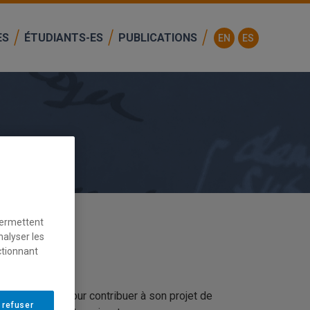
ES
ÉTUDIANTS-ES
PUBLICATIONS
EN
ES
permettent
nalyser les
ctionnant
ne étudiante pour contribuer à son projet de
 refuser