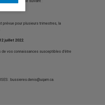
S) pour le poste suivant :
st prévue pour plusieurs trimestres, la
.
12 juillet 2022
.
ès de vos connaissances susceptibles d’être
CRISES : bussieres.denis@uqam.ca.