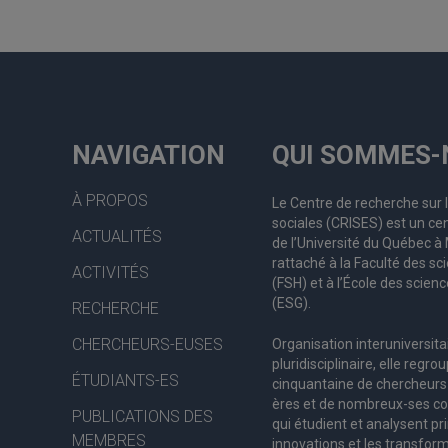
NAVIGATION
QUI SOMMES-
À PROPOS
Le Centre de recherche sur 
sociales (CRISES) est un cen
ACTUALITÉS
de l’Université du Québec 
rattaché à la Faculté des s
ACTIVITÉS
(FSH) et à l’École des scienc
(ESG).
RECHERCHE
CHERCHEURS-EUSES
Organisation interuniversita
pluridisciplinaire, elle regro
ÉTUDIANTS-ES
c
inquantaine
de
chercheurs
ères
et de nombreux
-ses
co
PUBLICATIONS DES
qui étudient et analysent pr
MEMBRES
innovations et les transform