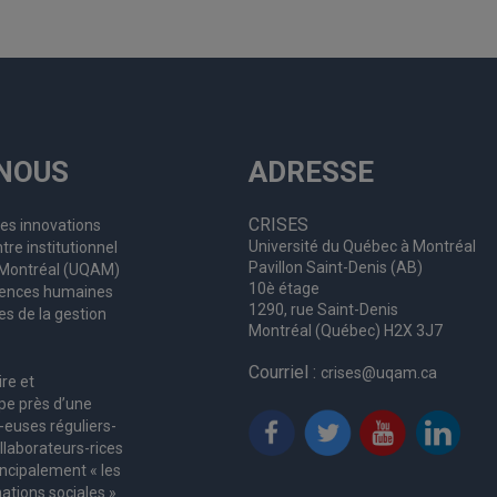
NOUS
ADRESSE
CRISES
les innovations
Université du Québec à Montréal
tre institutionnel
Pavillon Saint-Denis (AB)
à Montréal (UQAM)
10è étage
ciences humaines
1290, rue Saint-Denis
es de la gestion
Montréal (Québec) H2X 3J7
Courriel :
crises@uqam.ca
ire et
upe
près d’
une
-euses
réguliers
-
llaborateurs
-rices
incipalement « les
ations sociales ».