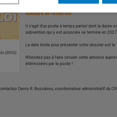
Base de données sur les Innovations sociales (BDI
Auxiliaire de recherche
Il s’agit d’un poste à temps partiel dont la durée e
subvention qui y est associée se termine en 2027
La date limite pour présenter votre dossier est le
N’hésitez pas à faire circuler cette annonce aupr
intéressées par le poste !
 contactez Denis R. Bussières, coordonnateur administratif du 