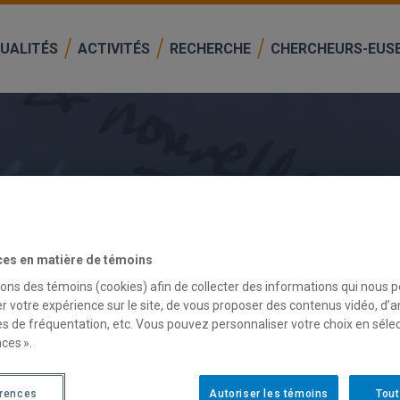
UALITÉS
ACTIVITÉS
RECHERCHE
CHERCHEURS-EUS
ces en matière de témoins
sons des témoins (cookies) afin de collecter des informations qui nous 
r votre expérience sur le site, de vous proposer des contenus vidéo, d’a
es de fréquentation, etc. Vous pouvez personnaliser votre choix en séle
DIS
ces ».
Le CRISES lance un appel pour recruter une person
érences
Autoriser les témoins
Tout