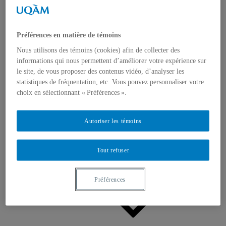
Appels à contributions
Bourses et prix
Communiqués
Dans les médias
Préférences en matière de témoins
Distinctions
Nous utilisons des témoins (cookies) afin de collecter des
informations qui nous permettent d’améliorer votre expérience sur
le site, de vous proposer des contenus vidéo, d’analyser les
statistiques de fréquentation, etc. Vous pouvez personnaliser votre
choix en sélectionnant « Préférences ».
Activités
Autoriser les témoins
Événements à venir
Archives et bilans
Colloque international CRISES
Tout refuser
Perspectives et dialogue
Vidéos et baladodiffusions
Préférences