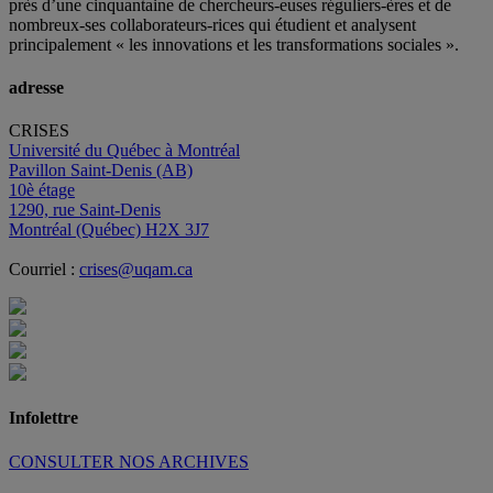
près d’
une c
inquantaine
de
chercheurs
-euses
réguliers
-ères
et de
nombreux
-ses
collaborateurs
-rices
qui étudient et analysent
principalement « les innovations et les transformations sociales ».
adresse
CRISES
Université du Québec à Montréal
Pavillon Saint-Denis (AB)
10è étage
1290, rue Saint-Denis
Montréal (Québec) H2X 3J7
Courriel :
crises@uqam.ca
Infolettre
CONSULTER NOS ARCHIVES