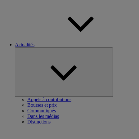
Actualités
Ouvrir
le
sous-
menu
Appels à contributions
Bourses et prix
Communiqués
Dans les médias
Distinctions