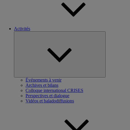
Activités
Ouvrir
le
sous-
menu
Événements à venir
Archives et bilans
Colloque international CRISES
Perspectives et dialogue
Vidéos et baladodiffusions