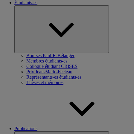
Étudiants-es
Ouvrir
le
sous-
menu
Bourses Paul-R-Bélanger
Membres étudiants-es
Colloque étudiant CRISES
Prix Jean-Marie-Fecteau
Représentants-es étudiants-es
Thèses et mémoires
Publications