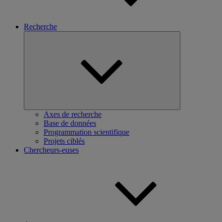
Recherche
Ouvrir
le
sous-
menu
Axes de recherche
Base de données
Programmation scientifique
Projets ciblés
Chercheurs-euses