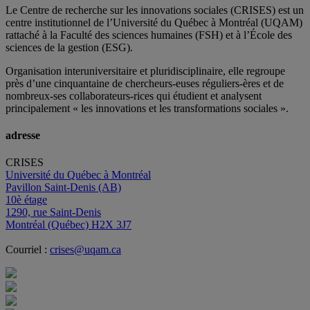
Le Centre de recherche sur les innovations sociales (CRISES) est un
centre institutionnel de l’Université du Québec à Montréal (UQAM)
rattaché à la Faculté des sciences humaines (FSH) et à l’École des
sciences de la gestion (ESG).
Organisation interuniversitaire et pluridisciplinaire, elle regroupe
près d’
une c
inquantaine
de
chercheurs
-euses
réguliers
-ères
et de
nombreux
-ses
collaborateurs
-rices
qui étudient et analysent
principalement « les innovations et les transformations sociales ».
adresse
CRISES
Université du Québec à Montréal
Pavillon Saint-Denis (AB)
10è étage
1290, rue Saint-Denis
Montréal (Québec) H2X 3J7
Courriel :
crises@uqam.ca