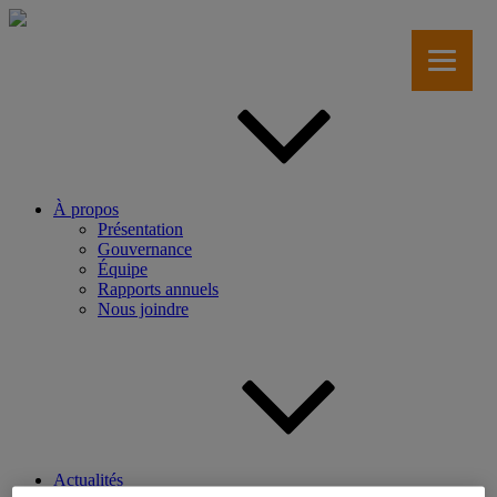
Aller
au
contenu
principal
À propos
Présentation
Gouvernance
Équipe
Rapports annuels
Nous joindre
Actualités