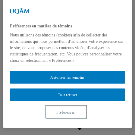
Appels à contributions
Bourses et prix
Communiqués
Dans les médias
Distinctions
Préférences en matière de témoins
Nous utilisons des témoins (cookies) afin de collecter des
informations qui nous permettent d’améliorer votre expérience sur
le site, de vous proposer des contenus vidéo, d’analyser les
statistiques de fréquentation, etc. Vous pouvez personnaliser votre
choix en sélectionnant « Préférences ».
Activités
Événements à venir
Autoriser les témoins
Archives et bilans
Colloque international CRISES
Perspectives et dialogue
Tout refuser
Vidéos et baladodiffusions
Préférences