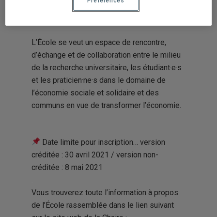
Préférences
institutions de l’économie sociale et solidaire
et des communs
.
L’École se veut un espace de rencontre,
d’échange et de collaboration entre le milieu
de la recherche universitaire, les étudiant·e·s
et les praticien·ne·s dans le domaine de
l’économie sociale et solidaire et des
communs en vue de transformer l’économie.
.
Date limite pour inscription… version
créditée : 30 avril 2021 / version non-
créditée : 8 mai 2021
.
Vous trouverez toute l’information à propos
de l’École rassemblée dans le lien suivant