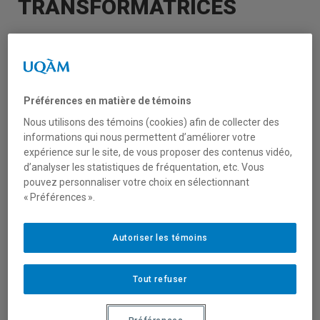
TRANSFORMATRICES
COOPÉRATION, COMMUNS ET ÉCONOMIES
TRANSFORMATRICES
.
Préférences en matière de témoins
Notre collègue
Dan Furukawa Marques
,
professeur à l’Université Laval, vous invite à
Nous utilisons des témoins (cookies) afin de collecter des
informations qui nous permettent d’améliorer votre
découvrir la programmation préliminaire de la
expérience sur le site, de vous proposer des contenus vidéo,
1è édition de l’École d’été Coopération,
d’analyser les statistiques de fréquentation, etc. Vous
communs et économies transformatrices,
pouvez personnaliser votre choix en sélectionnant
organisée par la Chaire Alban D’Amours en
« Préférences ».
sociologie de la coopération.
.
Autoriser les témoins
L’École d’été c’est :
19 panels sur 5 jours
Tout refuser
23 chercheur.es invité.es
27 OBNL, coopératives, associations et